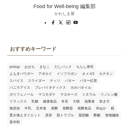
Food for Well-being 編集部
かわしま屋
おすすめキーワード
pickup
おせち
きなこ
だしパック
ちらし寿司
よもぎパウダー
アボカド
イソフラボン
オメガ3
カテキン
スパイス
スライダー
ナッツ
バター
バター紅茶
バニラアイス
プレバイオティクス
ホホバオイル
ポリフェノール
マコモダケ
マヨネーズ
ミネラル
リノレン酸
リラックス
乳糖
健康食品
冬至
大根
滋養食
炊き方
無添加
牛乳
玄米食
発酵
発酵器
発酵食品
米ぬか
糀
置き換えダイエット
美容
肌トラブル
脂肪酸
酢酸
食物繊維
香辛料