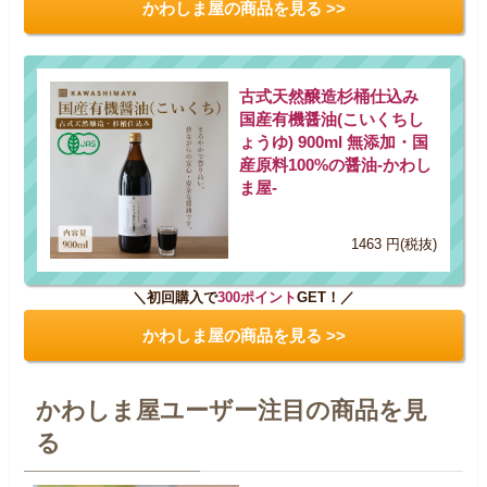
かわしま屋の商品を見る >>
古式天然醸造杉桶仕込み
国産有機醤油(こいくちし
ょうゆ) 900ml 無添加・国
産原料100%の醤油-かわし
ま屋-
1463 円(税抜)
＼初回購入で
300ポイント
GET！／
かわしま屋の商品を見る >>
かわしま屋ユーザー注目の商品を見
る