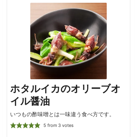
ホタルイカのオリーブオ
イル醤油
いつもの酢味噌とは一味違う食べ方です。
5
from
3
votes