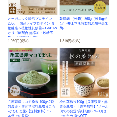
オーガニック腸活プロテイン
乾燥麹 （米麹）860g（米1kg相
280g ｜国産ソイプロテイン 食
当）-井上本店特製無添加乾燥米
物繊維＆植物性乳酸菌＆GABA&
麹-
オリゴ糖配合 無添加・砂糖不使
用 人工甘味料不使用 ...
1,980円(税込)
1,819円(税込)
兵庫県産マコモ粉末 100g×2袋
松の葉粉末100g（兵庫県産・無
無農薬・無化学肥料栽培まこも
農薬栽培）【送料無料】*メール
-かわしま屋-【送料無料】*メー
便での発送*賞味期限27年1月ま
ル便での発送*
でのため10％OFF