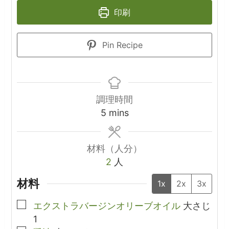
印刷
Pin Recipe
調理時間
minutes
5
mins
材料（人分）
2
人
材料
1x
2x
3x
▢
エクストラバージンオリーブオイル
大さじ
1