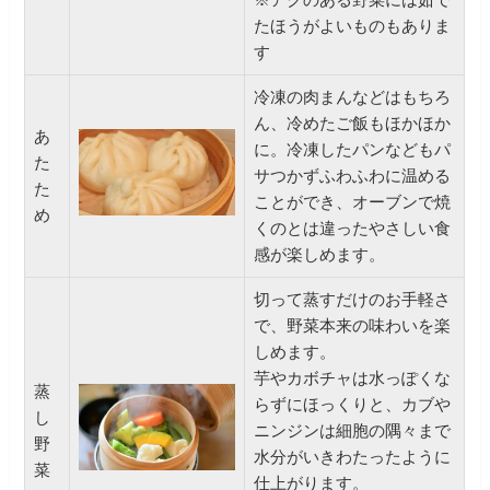
たほうがよいものもありま
す
冷凍の肉まんなどはもちろ
ん、冷めたご飯もほかほか
あ
に。冷凍したパンなどもパ
た
サつかずふわふわに温める
た
ことができ、オーブンで焼
め
くのとは違ったやさしい食
感が楽しめます。
切って蒸すだけのお手軽さ
で、野菜本来の味わいを楽
しめます。
芋やカボチャは水っぽくな
蒸
らずにほっくりと、カブや
し
ニンジンは細胞の隅々まで
野
水分がいきわたったように
菜
仕上がります。