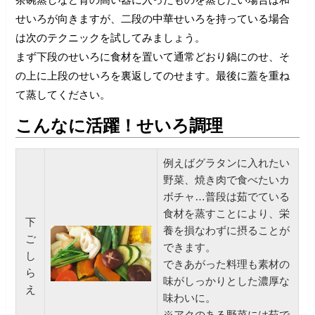
せいろが向きますが、二段の中華せいろを持っている場合
は次のテクニックを試してみましょう。
まず下段のせいろに食材を置いて通常どおり鍋にのせ、そ
の上に上段のせいろを裏返してのせます。最後に蓋を重ね
て蒸してください。
こんなに活躍！せいろ調理
例えばグラタンに入れたい
野菜、焼き肉で食べたいカ
ボチャ…普段は茹でている
食材を蒸すことにより、栄
下
養を損なわずに摂ることが
ご
できます。
し
できあがった料理も素材の
ら
味がしっかりとした濃厚な
え
味わいに。
※アクのある野菜には茹で