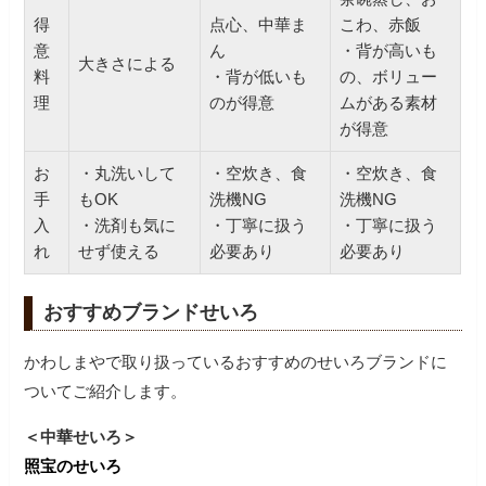
得
点心、中華ま
こわ、赤飯
意
ん
・背が高いも
大きさによる
料
・背が低いも
の、ボリュー
理
のが得意
ムがある素材
が得意
お
・丸洗いして
・空炊き、食
・空炊き、食
手
もOK
洗機NG
洗機NG
入
・洗剤も気に
・丁寧に扱う
・丁寧に扱う
れ
せず使える
必要あり
必要あり
おすすめブランドせいろ
かわしまやで取り扱っているおすすめのせいろブランドに
ついてご紹介します。
＜中華せいろ＞
照宝のせいろ