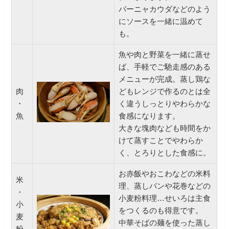
バーニャカウダなどのよう
にソースを一緒に温めて
も。
魚や肉と野菜を一緒に蒸せ
ば、手軽でご馳走感のある
メニューが完成。蒸し鶏な
肉
どもレンジで作るのとは全
・
く違うしっとりやわらかな
魚
食感になります。
大きな塊肉なども時間をか
けて蒸すことでやわらか
く、とろりとした食感に。
お赤飯やおこわなどの米料
米
理、蒸しパンや花巻などの
・
小麦粉料理…せいろは主食
小
をつくるのも得意です。
麦
中華そばの麺を使った蒸し
粉