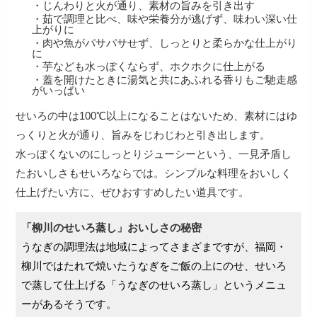
・じんわりと火が通り、素材の旨みを引き出す
・茹で調理と比べ、味や栄養分が逃げず、味わい深い仕
上がりに
・肉や魚がパサパサせず、しっとりと柔らかな仕上がり
に
・芋なども水っぽくならず、ホクホクに仕上がる
・蓋を開けたときに湯気と共にあふれる香りもご馳走感
がいっぱい
せいろの中は100℃以上になることはないため、素材にはゆ
っくりと火が通り、旨みをじわじわと引き出します。
水っぽくないのにしっとりジューシーという、一見矛盾し
たおいしさもせいろならでは。
シンプルな料理をおいしく
仕上げたい方に、ぜひおすすめしたい道具です。
「柳川のせいろ蒸し」おいしさの秘密
うなぎの調理法は地域によってさまざまですが、福岡・
柳川ではたれで焼いたうなぎをご飯の上にのせ、せいろ
で蒸して仕上げる「うなぎのせいろ蒸し」というメニュ
ーがあるそうです。