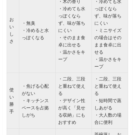
・木の香り
・冷めても水
・冷めても水
っぽくなら
っぽくなら
ず、味が落ち
お
・無臭
ず、味が落ち
にくい
い
・冷めると水
にくい
・ミニサイズ
し
っぽくなる
・そのまま食
の場合はその
さ
卓に出せる
まま食卓に出
・温かさをキ
せる
ープ
・温かさをキ
ープ
・二段、三段
・二段、三段
・焦げる心配
と重ねて使え
と重ねて使え
使
がない
る
る
い
・キッチンス
・デザイン性
・短時間で蒸
勝
ペースを占拠
が高く「見せ
しあがる
手
しがち
る収納」にも
・大人数の場
おすすめ
合に便利
茶碗蒸し、お