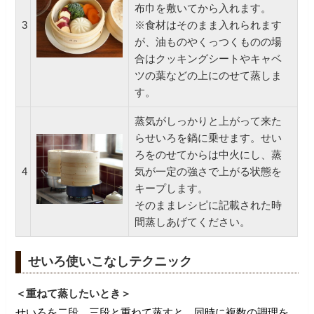
布巾を敷いてから入れます。
3
※食材はそのまま入れられます
が、油ものやくっつくものの場
合はクッキングシートやキャベ
ツの葉などの上にのせて蒸しま
す。
蒸気がしっかりと上がって来た
らせいろを鍋に乗せます。せい
ろをのせてからは中火にし、蒸
4
気が一定の強さで上がる状態を
キープします。
そのままレシピに記載された時
間蒸しあげてください。
せいろ使いこなしテクニック
＜重ねて蒸したいとき＞
せいろを二段、三段と重ねて蒸すと、同時に複数の調理を