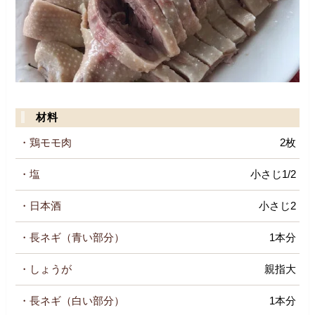
材料
・鶏モモ肉
2枚
・塩
小さじ1/2
・日本酒
小さじ2
・長ネギ（青い部分）
1本分
・しょうが
親指大
・長ネギ（白い部分）
1本分