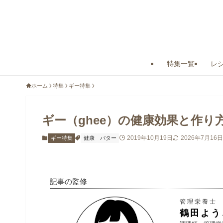
特集一覧
レ
ホーム
特集
ギー特集
ギー（ghee）の健康効果と作
2019年10月19日
2026年7月16日
ギー特集
健康
バター
記事の監修
管理栄養士
鶴田よう