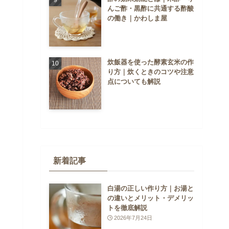
んご酢・黒酢に共通する酢酸
の働き｜かわしま屋
炊飯器を使った酵素玄米の作
り方｜炊くときのコツや注意
点についても解説
新着記事
白湯の正しい作り方｜お湯と
の違いとメリット・デメリッ
トを徹底解説
2026年7月24日