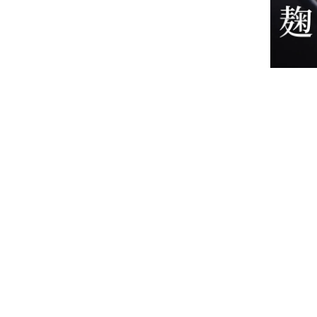
特集
人気ランキング
新商品
開催中のキャンペーン
全ての商品
送料無料の商品
有機・オーガニック
SALE
お徳用・業務用
多く
お客様の声
こと
よくあるご質問
と感
かわしま屋とは
かわしま屋の読み物
「Food for Well-being」