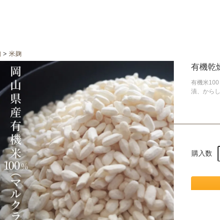
麹
>
米麹
有機乾燥
有機米10
漬、から
購入数