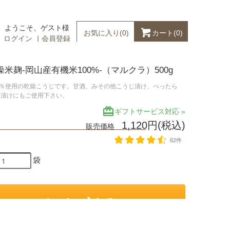
ようこそ、ゲスト様
カート(
0
)
お気に入り(
0
)
ログイン
｜
会員登録
米麹-岡山産有機米100%-（マルクラ）500g
0％使用の乾燥こうじです。甘酒、みその他こうじ漬け、べったら
し漬けにもご使用下さい。
redeem
ギフトサービス対応 »
1,120円(税込)
販売価格
62件
袋
カートに入れる
お気に入りに追加