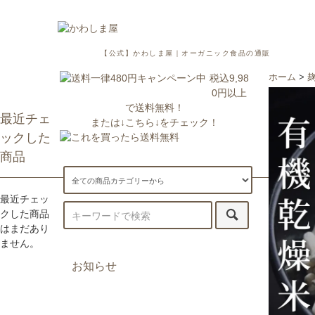
【公式】かわしま屋｜オーガニック食品の通販
税込9,98
ホーム
>
0円以上
で送料無料！
最近チェ
または↓こちら↓をチェック！
ックした
商品
最近チェッ
クした商品
はまだあり
ません。
お知らせ
7/29更新：一部地域への配送が遅
延・休止しております。