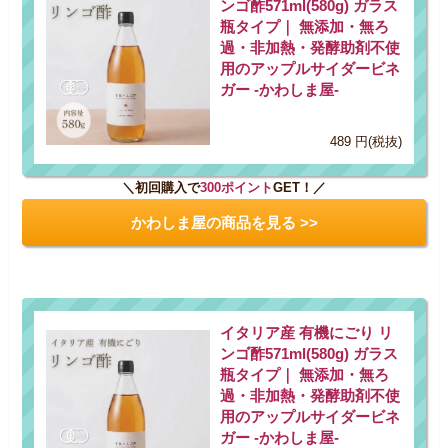
ンゴ酢571ml(580g) ガラス
瓶タイプ｜ 無添加・無ろ
過・非加熱・発酵助剤不使
用のアップルサイダービネ
ガー -かわしま屋-
489 円(税抜)
＼初回購入で
300ポイント
GET！／
かわしま屋の商品を見る >>
イタリア産 有機にごり リ
ンゴ酢571ml(580g) ガラス
瓶タイプ｜ 無添加・無ろ
過・非加熱・発酵助剤不使
用のアップルサイダービネ
ガー -かわしま屋-