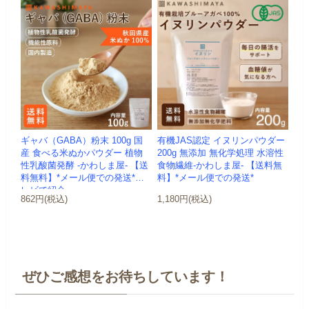
ギャバ（GABA）粉末 100g 国
有機JAS認定 イヌリンパウダー
産 食べる米ぬかパウダー 植物
200g 無添加 無化学処理 水溶性
性乳酸菌発酵 -かわしま屋- 【送
食物繊維-かわしま屋- 【送料無
料無料】*メール便での発送*テ
料】*メール便での発送*
レビで紹介
862円(税込)
1,180円(税込)
ぜひご感想をお待ちしています！