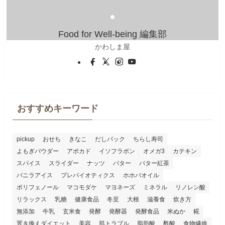
Food for Well-being 編集部
かわしま屋
おすすめキーワード
pickup
おせち
きなこ
だしパック
ちらし寿司
よもぎパウダー
アボカド
イソフラボン
オメガ3
カテキン
スパイス
スライダー
ナッツ
バター
バター紅茶
バニラアイス
プレバイオティクス
ホホバオイル
ポリフェノール
マコモダケ
マヨネーズ
ミネラル
リノレン酸
リラックス
乳糖
健康食品
冬至
大根
滋養食
炊き方
無添加
牛乳
玄米食
発酵
発酵器
発酵食品
米ぬか
糀
置き換えダイエット
美容
肌トラブル
脂肪酸
酢酸
食物繊維