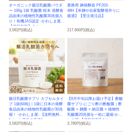
オーガニック腸活乳酸菌パウダ
業務用 麹発酵器 PF203-
ー 100g 1袋 乳酸菌 粉末 発酵食
48H【米麹や自家製酵母作りに
品由来の植物性乳酸菌30兆個入
最適】【受注発注品】
り！有機JAS認定 -かわしま屋-
【送料無料】 *メ...
3,582円(税込)
217,800円(税込)
腸活乳酸菌サプリ カプセルタイ
【8月中旬以降お届け予定】酢酸
プ 1袋(60粒)｜1袋に日本の発酵
菌サプリ-にごり酢の酢酸菌｜酢
食品由来の植物性乳酸菌が30兆
酸菌 × 麹菌 × 納豆菌 × 植物性
個！ -かわしま屋- 【送料無料】
乳酸菌20兆個を一粒に凝縮-かわ
*メール便での発送*
しま屋-【送料無料】*メ...
3,582円(税込)
3,780円(税込)