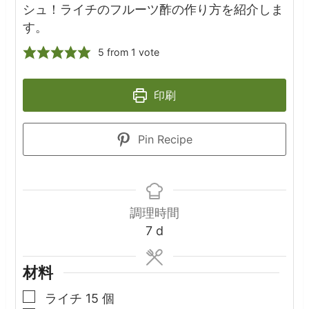
シュ！ライチのフルーツ酢の作り方を紹介しま
す。
5
from 1 vote
印刷
Pin Recipe
調理時間
days
7
d
材料
▢
ライチ
15
個