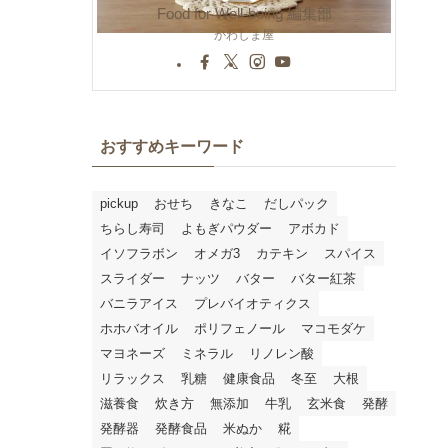
Food for Well-being 編集部
かわしま屋
おすすめキーワード
pickup
おせち
きなこ
だしパック
ちらし寿司
よもぎパウダー
アボカド
イソフラボン
オメガ3
カテキン
スパイス
スライダー
ナッツ
バター
バター紅茶
バニラアイス
プレバイオティクス
ホホバオイル
ポリフェノール
マコモダケ
マヨネーズ
ミネラル
リノレン酸
リラックス
乳糖
健康食品
冬至
大根
滋養食
炊き方
無添加
牛乳
玄米食
発酵
発酵器
発酵食品
米ぬか
糀