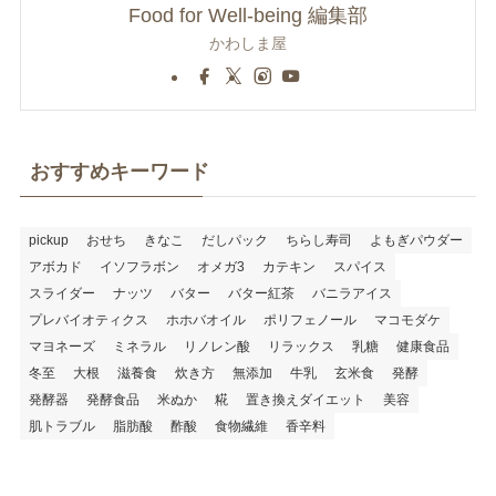
Food for Well-being 編集部
かわしま屋
おすすめキーワード
pickup
おせち
きなこ
だしパック
ちらし寿司
よもぎパウダー
アボカド
イソフラボン
オメガ3
カテキン
スパイス
スライダー
ナッツ
バター
バター紅茶
バニラアイス
プレバイオティクス
ホホバオイル
ポリフェノール
マコモダケ
マヨネーズ
ミネラル
リノレン酸
リラックス
乳糖
健康食品
冬至
大根
滋養食
炊き方
無添加
牛乳
玄米食
発酵
発酵器
発酵食品
米ぬか
糀
置き換えダイエット
美容
肌トラブル
脂肪酸
酢酸
食物繊維
香辛料