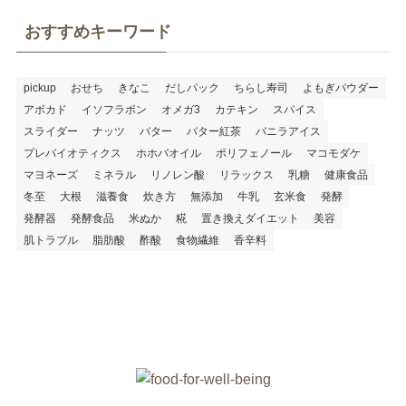
おすすめキーワード
pickup
おせち
きなこ
だしパック
ちらし寿司
よもぎパウダー
アボカド
イソフラボン
オメガ3
カテキン
スパイス
スライダー
ナッツ
バター
バター紅茶
バニラアイス
プレバイオティクス
ホホバオイル
ポリフェノール
マコモダケ
マヨネーズ
ミネラル
リノレン酸
リラックス
乳糖
健康食品
冬至
大根
滋養食
炊き方
無添加
牛乳
玄米食
発酵
発酵器
発酵食品
米ぬか
糀
置き換えダイエット
美容
肌トラブル
脂肪酸
酢酸
食物繊維
香辛料