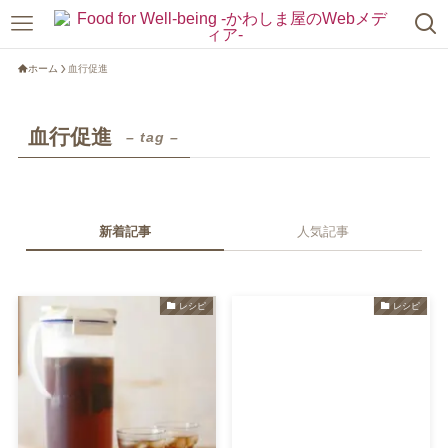
ホーム
血行促進
血行促進
– tag –
新着記事
人気記事
レシピ
レシピ