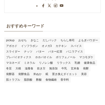
おすすめキーワード
pickup
おせち
きなこ
だしパック
ちらし寿司
よもぎパウダー
アボカド
イソフラボン
オメガ3
カテキン
スパイス
スライダー
ナッツ
バター
バター紅茶
バニラアイス
プレバイオティクス
ホホバオイル
ポリフェノール
マコモダケ
マヨネーズ
ミネラル
リノレン酸
リラックス
乳糖
健康食品
冬至
大根
滋養食
炊き方
無添加
牛乳
玄米食
発酵
発酵器
発酵食品
米ぬか
糀
置き換えダイエット
美容
肌トラブル
脂肪酸
酢酸
食物繊維
香辛料