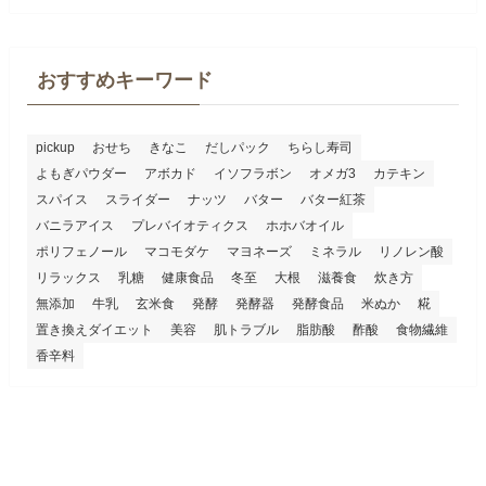
おすすめキーワード
pickup
おせち
きなこ
だしパック
ちらし寿司
よもぎパウダー
アボカド
イソフラボン
オメガ3
カテキン
スパイス
スライダー
ナッツ
バター
バター紅茶
バニラアイス
プレバイオティクス
ホホバオイル
ポリフェノール
マコモダケ
マヨネーズ
ミネラル
リノレン酸
リラックス
乳糖
健康食品
冬至
大根
滋養食
炊き方
無添加
牛乳
玄米食
発酵
発酵器
発酵食品
米ぬか
糀
置き換えダイエット
美容
肌トラブル
脂肪酸
酢酸
食物繊維
香辛料