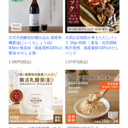
古式天然醸造杉桶仕込み 国産有
大田記念病院が考えただしパッ
機醤油(こいくちしょうゆ)
ク 10g×30袋 ｜食塩・化学調味
900ml 無添加・国産原料100%の
料不使用、国産素材100%のだし
醤油-かわしま屋-
パック
1,580円(税込)
1,674円(税込)