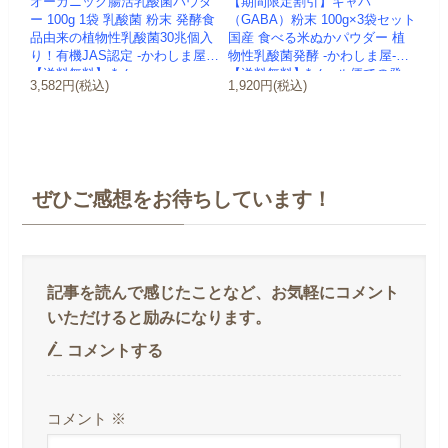
オーガニック腸活乳酸菌パウダ
【期間限定割引】ギャバ
ー 100g 1袋 乳酸菌 粉末 発酵食
（GABA）粉末 100g×3袋セット
品由来の植物性乳酸菌30兆個入
国産 食べる米ぬかパウダー 植
り！有機JAS認定 -かわしま屋-
物性乳酸菌発酵 -かわしま屋-
【送料無料】 *メ...
【送料無料】*メール便での発
3,582円(税込)
1,920円(税込)
送...
ぜひご感想をお待ちしています！
コメントする
コメント
※