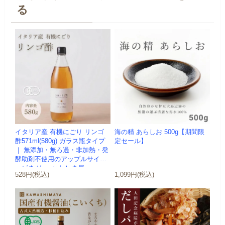
る
イタリア産 有機にごり リンゴ
海の精 あらしお 500g【期間限
酢571ml(580g) ガラス瓶タイプ
定セール】
｜ 無添加・無ろ過・非加熱・発
酵助剤不使用のアップルサイダ
ービネガー -かわしま屋-
528円(税込)
1,099円(税込)