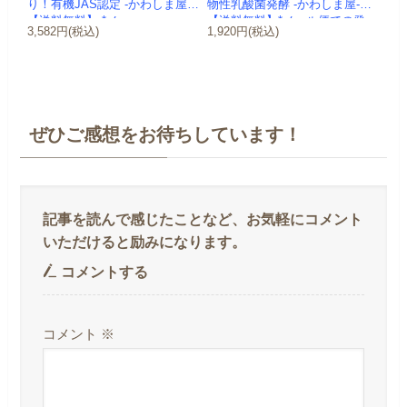
り！有機JAS認定 -かわしま屋-
物性乳酸菌発酵 -かわしま屋-
【送料無料】 *メ...
【送料無料】*メール便での発
3,582円(税込)
1,920円(税込)
送...
ぜひご感想をお待ちしています！
コメントする
コメント
※