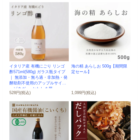
イタリア産 有機にごり リンゴ
海の精 あらしお 500g【期間限
酢571ml(580g) ガラス瓶タイプ
定セール】
｜ 無添加・無ろ過・非加熱・発
酵助剤不使用のアップルサイダ
ービネガー -かわしま屋-
528円(税込)
1,099円(税込)