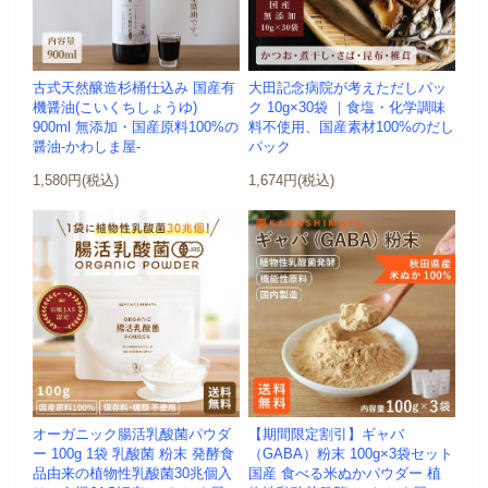
古式天然醸造杉桶仕込み 国産有
大田記念病院が考えただしパッ
機醤油(こいくちしょうゆ)
ク 10g×30袋 ｜食塩・化学調味
900ml 無添加・国産原料100%の
料不使用、国産素材100%のだし
醤油-かわしま屋-
パック
1,580円(税込)
1,674円(税込)
オーガニック腸活乳酸菌パウダ
【期間限定割引】ギャバ
ー 100g 1袋 乳酸菌 粉末 発酵食
（GABA）粉末 100g×3袋セット
品由来の植物性乳酸菌30兆個入
国産 食べる米ぬかパウダー 植