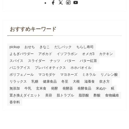
おすすめキーワード
pickup
おせち
きなこ
だしパック
ちらし寿司
よもぎパウダー
アボカド
イソフラボン
オメガ3
カテキン
スパイス
スライダー
ナッツ
バター
バター紅茶
バニラアイス
プレバイオティクス
ホホバオイル
ポリフェノール
マコモダケ
マヨネーズ
ミネラル
リノレン酸
リラックス
乳糖
健康食品
冬至
大根
滋養食
炊き方
無添加
牛乳
玄米食
発酵
発酵器
発酵食品
米ぬか
糀
置き換えダイエット
美容
肌トラブル
脂肪酸
酢酸
食物繊維
香辛料