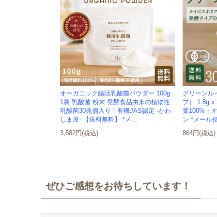
オーガニック腸活乳酸菌パウダー 100g
グリーンル
1袋 乳酸菌 粉末 発酵食品由来の植物性
プ） 1.8g
乳酸菌30兆個入り！有機JAS認定 -かわ
葉100%
しま屋- 【送料無料】 *メ...
ン *メール
3,582円(税込)
864円(税込)
ぜひご感想をお待ちしています！