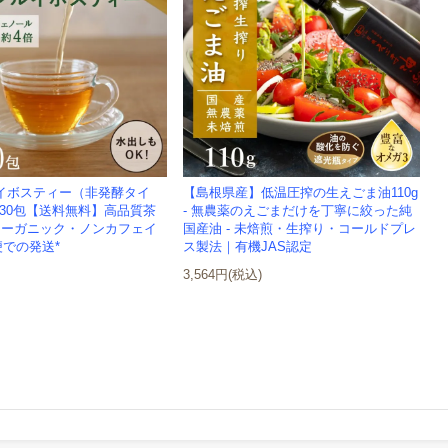
イボスティー（非発酵タイ
【島根県産】低温圧搾の生えごま油110g
 x 30包【送料無料】高品質茶
- 無農薬のえごまだけを丁寧に絞った純
・オーガニック・ノンカフェイ
国産油 - 未焙煎・生搾り・コールドプレ
便での発送*
ス製法｜有機JAS認定
3,564円(税込)