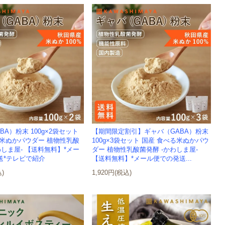
BA）粉末 100g×2袋セット
【期間限定割引】ギャバ（GABA）粉末
る米ぬかパウダー 植物性乳酸
100g×3袋セット 国産 食べる米ぬかパウ
わしま屋- 【送料無料】*メー
ダー 植物性乳酸菌発酵 -かわしま屋-
送*テレビで紹介
【送料無料】*メール便での発送...
込)
1,920円(税込)