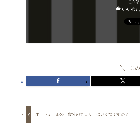
この
いいね 
この
オートミールの一食分のカロリーはいくつですか？