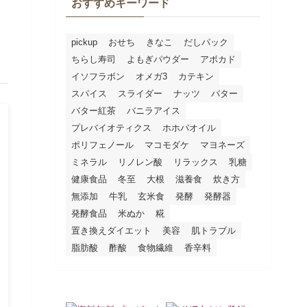
おすすめキーワード
pickup
おせち
きなこ
だしパック
ちらし寿司
よもぎパウダー
アボカド
イソフラボン
オメガ3
カテキン
スパイス
スライダー
ナッツ
バター
バター紅茶
バニラアイス
プレバイオティクス
ホホバオイル
ポリフェノール
マコモダケ
マヨネーズ
ミネラル
リノレン酸
リラックス
乳糖
健康食品
冬至
大根
滋養食
炊き方
無添加
牛乳
玄米食
発酵
発酵器
発酵食品
米ぬか
糀
置き換えダイエット
美容
肌トラブル
脂肪酸
酢酸
食物繊維
香辛料