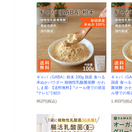
ギャバ（GABA）粉末 100g 国産 食べる
ギャバ（GA
米ぬかパウダー 植物性乳酸菌発酵 -かわ
国産 食べ
しま屋- 【送料無料】*メール便での発送
菌発酵 -か
*テレビで紹介
ル便での発
862円(税込)
1,450円(税