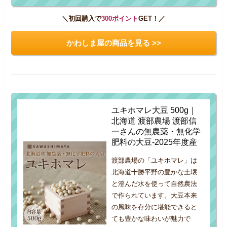
＼初回購入で
300ポイント
GET！／
かわしま屋の商品を見る >>
ユキホマレ大豆 500g｜
北海道 渡部農場 渡部信
一さんの無農薬・無化学
肥料の大豆-2025年度産
渡部農場の「ユキホマレ」は
北海道十勝平野の豊かな土壌
と澄んだ水を使って自然農法
で作られています。大豆本来
の風味を存分に堪能できると
ても豊かな味わいが魅力で