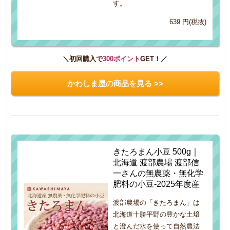
す。
639 円(税抜)
＼初回購入で
300ポイント
GET！／
かわしま屋の商品を見る >>
きたろまん小豆 500g｜
北海道 渡部農場 渡部信
一さんの無農薬・無化学
肥料の小豆-2025年度産
渡部農場の「きたろまん」は
北海道十勝平野の豊かな土壌
と澄んだ水を使って自然農法