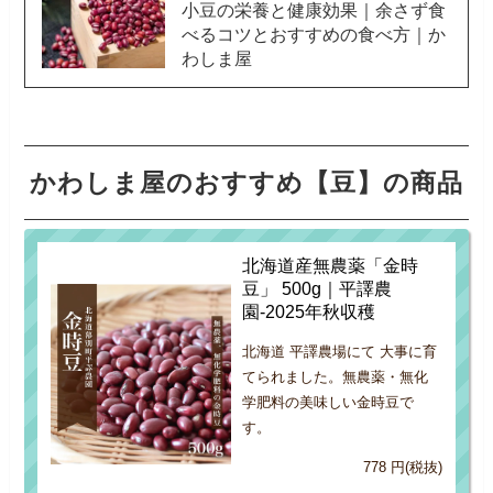
小豆の栄養と健康効果｜余さず食
べるコツとおすすめの食べ方｜か
わしま屋
かわしま屋のおすすめ【豆】の商品
北海道産無農薬「金時
豆」 500g｜平譯農
園-2025年秋収穫
北海道 平譯農場にて 大事に育
てられました。無農薬・無化
学肥料の美味しい金時豆で
す。
778 円(税抜)