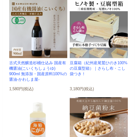
古式天然醸造杉桶仕込み 国産有
豆腐箱（紀州産尾鷲ひのき100%
機醤油(こいくちしょうゆ)
の豆腐型箱）｜さらし布・こし
900ml 無添加・国産原料100%の
袋つき！
醤油-かわしま屋-
1,580円(税込)
3,180円(税込)