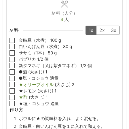
材料（人分）
4
人
材料
1x
2x
3x
▢
金時豆（水煮）
100
g
▢
白いんげん豆（水煮）
80
g
▢
ササミ（1本）
50
g
▢
パプリカ
1/2
個
▢
新タマネギ（又は紫タマネギ）
1/2
個
▢
●酒
(大さじ)
1
▢
●塩・コショウ
適量
▢
★オリーブオイル
(大さじ)
2
▢
★レモン
(大さじ)
1
▢
★酢
(大さじ)
1
▢
★塩・コショウ
適量
作り方
ボウルに★の調味料を入れ、よく混ぜる。
金時豆・白いんげん豆を１に入れて和える。