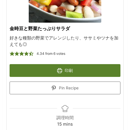
金時豆と野菜たっぷりサラダ
好きな種類の野菜でアレンジしたり、ササミやツナを加
えても◎
4.34
from
6
votes
印刷
Pin Recipe
調理時間
minutes
15
mins