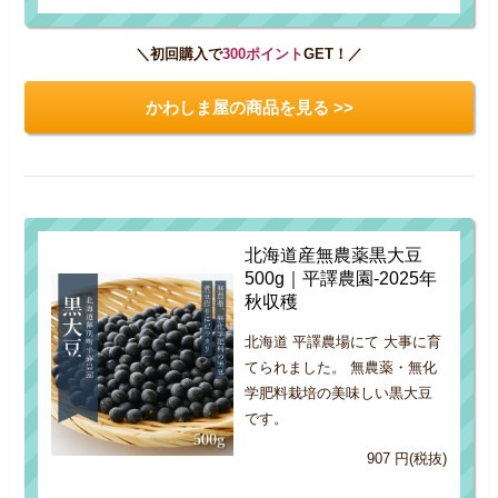
＼初回購入で
300ポイント
GET！／
かわしま屋の商品を見る >>
北海道産無農薬黒大豆
500g｜平譯農園-2025年
秋収穫
北海道 平譯農場にて 大事に育
てられました。 無農薬・無化
学肥料栽培の美味しい黒大豆
です。
907 円(税抜)