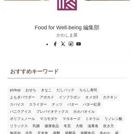
Food for Well-being 編集部
かわしま屋
おすすめキーワード
pickup
おせち
きなこ
だしパック
ちらし寿司
よもぎパウダー
アボカド
イソフラボン
オメガ3
カテキン
スパイス
スライダー
ナッツ
バター
バター紅茶
バニラアイス
プレバイオティクス
ホホバオイル
ポリフェノール
マコモダケ
マヨネーズ
ミネラル
リノレン酸
リラックス
乳糖
健康食品
冬至
大根
滋養食
炊き方
無添加
牛乳
玄米食
発酵
発酵器
発酵食品
米ぬか
糀