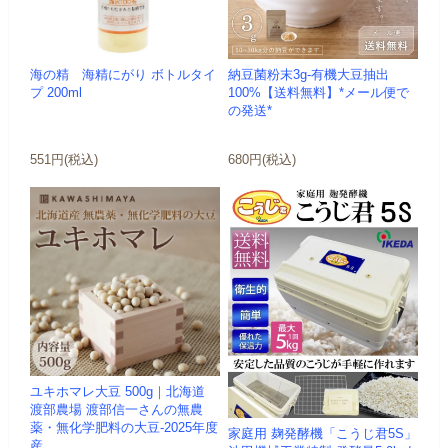
海の精 海精にがり ボトルタイ
納豆菌粉末3g-有機大豆抽出
プ 200ml
100%【送料無料】*メール便で
の発送*
551円(税込)
680円(税込)
ユキホマレ大豆 500g｜北海道
渡部農場 渡部信一さんの無農
薬・無化学肥料の大豆-2025年度
家庭用 麹発酵機「こうじ君5S」
産