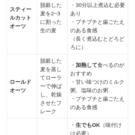
脱穀した
・30分以上煮込む必要
スティー
麦を2~3
あり
ルカット
に割った
・プチプチと歯ごたえ
オーツ
生の麦
のある食感
（長く煮込むとどろど
ろに）
脱穀した
・
加熱して
食べるのが
麦を蒸し
おすすめ
てローラ
ロールド
・甘い味つけのミルク
ーで伸ば
オーツ
粥、塩味のお粥
し、乾燥
・プチプチと歯ごたえ
させたフ
のある食感
レーク
・
生でもOK
（味付け
は必要）