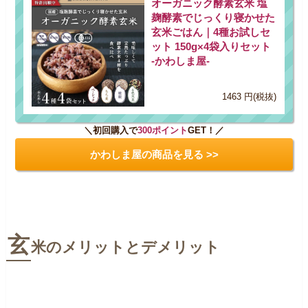
オーガニック酵素玄米 塩
麹酵素でじっくり寝かせた
玄米ごはん｜4種お試しセ
ット 150g×4袋入りセット
-かわしま屋-
1463 円(税抜)
＼初回購入で
300ポイント
GET！／
かわしま屋の商品を見る >>
玄
米のメリットとデメリット