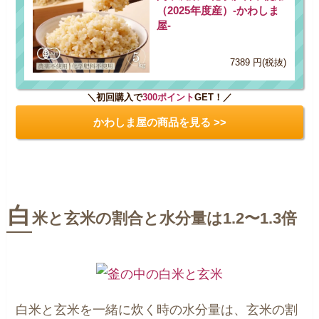
（2025年度産）-かわしま
屋-
7389 円(税抜)
＼初回購入で
300ポイント
GET！／
かわしま屋の商品を見る >>
白
米と玄米の割合と水分量は
1.2〜1.3倍
白米と玄米を一緒に炊く時の水分量は、玄米の割