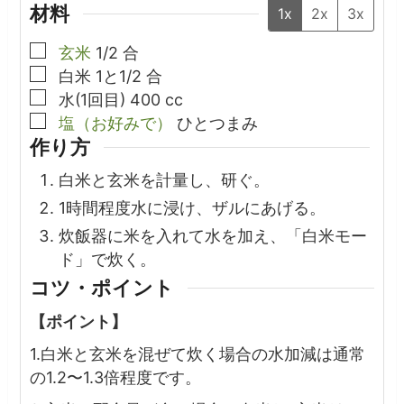
材料
1x
2x
3x
▢
玄米
1/2
合
▢
白米
1と1/2
合
▢
水(1回目)
400
cc
▢
塩（お好みで）
ひとつまみ
作り方
白米と玄米を計量し、研ぐ。
1時間程度水に浸け、ザルにあげる。
炊飯器に米を入れて水を加え、「白米モー
ド」で炊く。
コツ・ポイント
【ポイント】
1.白米と玄米を混ぜて炊く場合の水加減は通常
の1.2〜1.3倍程度です。