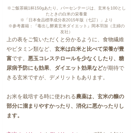
※ご飯茶碗1杯150gあたり。パーセンテージは、玄米を100とし
たときの白米の栄養量
※「日本食品標準成分表2015年版（七訂）」より
※参考書籍：『毒出し酵素玄米ダイエット』岡本羽加（主婦の
友社）
上の表をご覧いただくと分かるように、食物繊維
やビタミン類など、
玄米は白米と比べて栄養が豊
富
です。
悪玉コレステロールを少なくしたり、糖
尿病予防にも効果
、
ダイエット効果など
が期待で
きる玄米ですが、デメリットもあります。
お米を栽培する時に使われる
農薬は、玄米の糠の
部分に溜まりやすかったり、消化に悪かったりし
ます。