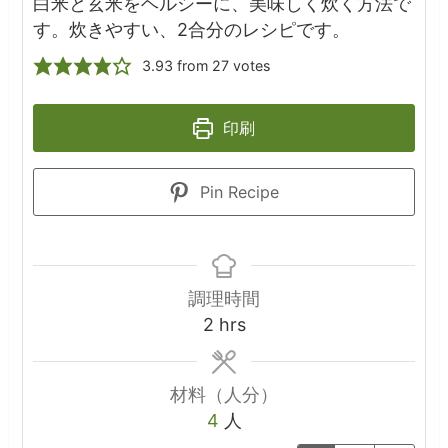
白米と玄米をヘルシーに、美味しく炊く方法で
す。炊きやすい、2合分のレシピです。
3.93
from
27
votes
印刷
Pin Recipe
調理時間
hours
2
hrs
材料（人分）
4
人