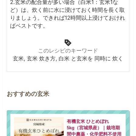
2.玄米の配合量が多い場合（白米1：玄米1な
ど）は、炊く前に水に浸けておく時間を長く取
りましょう。
できれば12時間以上浸けておけれ
ばベストです。
このレシピのキーワード
玄米, 玄米 炊き方, 白米 と玄米を 同時に 炊く
おすすめの玄米
有機玄米 ひとめぼれ
5kg（宮城県産）｜栽培期
間中農薬・化学肥料不使用