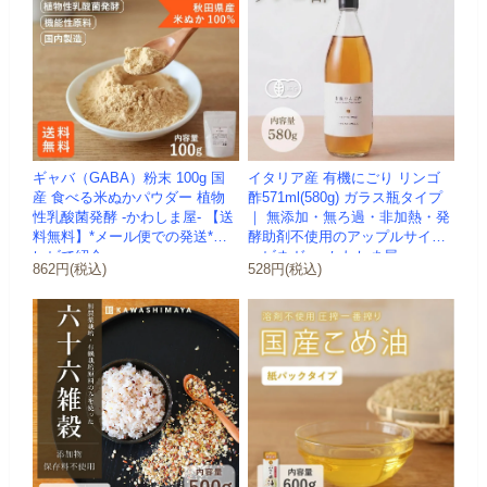
ギャバ（GABA）粉末 100g 国
イタリア産 有機にごり リンゴ
産 食べる米ぬかパウダー 植物
酢571ml(580g) ガラス瓶タイプ
性乳酸菌発酵 -かわしま屋- 【送
｜ 無添加・無ろ過・非加熱・発
料無料】*メール便での発送*テ
酵助剤不使用のアップルサイダ
レビで紹介
ービネガー -かわしま屋-
862円(税込)
528円(税込)