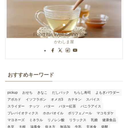
Food for Well-being 編集部
かわしま屋
おすすめキーワード
pickup
おせち
きなこ
だしパック
ちらし寿司
よもぎパウダー
アボカド
イソフラボン
オメガ3
カテキン
スパイス
スライダー
ナッツ
バター
バター紅茶
バニラアイス
プレバイオティクス
ホホバオイル
ポリフェノール
マコモダケ
マヨネーズ
ミネラル
リノレン酸
リラックス
乳糖
健康食品
冬至
大根
滋養食
炊き方
無添加
牛乳
玄米食
発酵