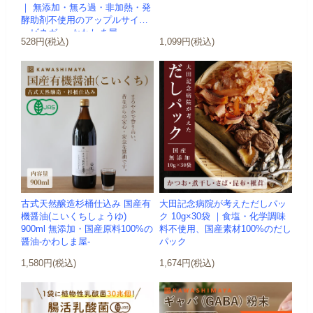
｜ 無添加・無ろ過・非加熱・発
酵助剤不使用のアップルサイダ
ービネガー -かわしま屋-
528円(税込)
1,099円(税込)
古式天然醸造杉桶仕込み 国産有
大田記念病院が考えただしパッ
機醤油(こいくちしょうゆ)
ク 10g×30袋 ｜食塩・化学調味
900ml 無添加・国産原料100%の
料不使用、国産素材100%のだし
醤油-かわしま屋-
パック
1,580円(税込)
1,674円(税込)