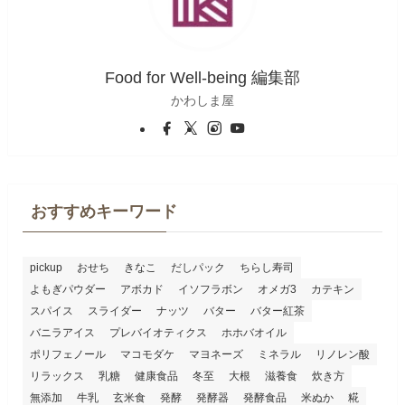
Food for Well-being 編集部
かわしま屋
おすすめキーワード
pickup
おせち
きなこ
だしパック
ちらし寿司
よもぎパウダー
アボカド
イソフラボン
オメガ3
カテキン
スパイス
スライダー
ナッツ
バター
バター紅茶
バニラアイス
プレバイオティクス
ホホバオイル
ポリフェノール
マコモダケ
マヨネーズ
ミネラル
リノレン酸
リラックス
乳糖
健康食品
冬至
大根
滋養食
炊き方
無添加
牛乳
玄米食
発酵
発酵器
発酵食品
米ぬか
糀