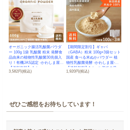
オーガニック腸活乳酸菌パウダ
【期間限定割引】ギャバ
ー 100g 1袋 乳酸菌 粉末 発酵食
（GABA）粉末 100g×3袋セット
品由来の植物性乳酸菌30兆個入
国産 食べる米ぬかパウダー 植
り！有機JAS認定 -かわしま屋-
物性乳酸菌発酵 -かわしま屋-
【送料無料】 *メ...
【送料無料】*メール便での発
3,582円(税込)
1,920円(税込)
送...
ぜひご感想をお待ちしています！