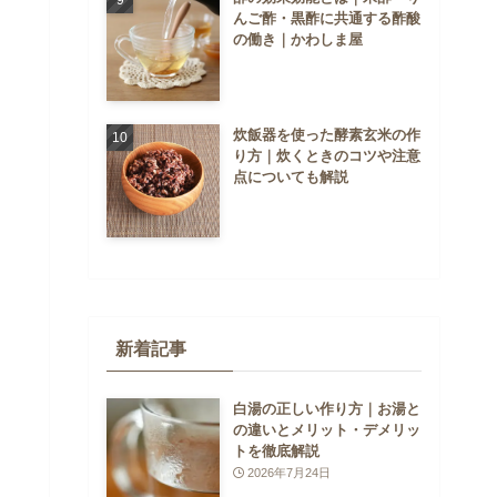
んご酢・黒酢に共通する酢酸
の働き｜かわしま屋
炊飯器を使った酵素玄米の作
り方｜炊くときのコツや注意
点についても解説
新着記事
白湯の正しい作り方｜お湯と
の違いとメリット・デメリッ
トを徹底解説
2026年7月24日