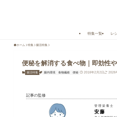
特集一覧
レ
ホーム
特集
腸活特集
便秘を解消する食べ物｜即効性や
2018年2月2日
202
腸活特集
腸内環境
食物繊維
便秘
記事の監修
管理栄養士
安藤