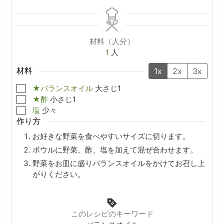
材料（人分）
1
人
材料
1x
2x
3x
▢
★バランスオイル
大さじ1
▢
★酢
小さじ1
▢
塩
少々
作り方
お好きな野菜を食べやすいサイズに切ります。
ボウルに野菜、酢、塩を加えて混ぜ合わせます。
野菜をお皿に盛りバランスオイルをかけてお召し上
がりください。
このレシピのキーワード