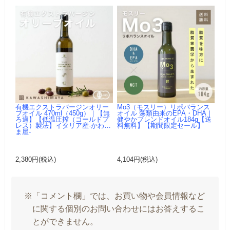
有機エクストラバージンオリー
Mo3（モスリー）リポバランス
ブオイル 470ml（450g）｜【無
オイル 藻類由来のEPA・DHA｜
ろ過】【低温圧搾（コールドプ
健やかブレンドオイル184g【送
レス）製法】イタリア産-かわし
料無料】【期間限定セール】
ま屋-
2,380円(税込)
4,104円(税込)
※「コメント欄」では、お買い物や会員情報など
に関する個別のお問い合わせにはお答えするこ
とができません。