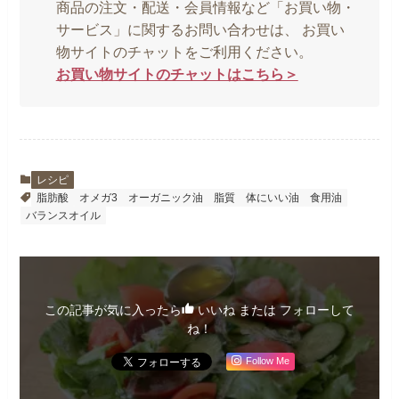
商品の注文・配送・会員情報など「お買い物・
サービス」に関するお問い合わせは、 お買い
物サイトのチャットをご利用ください。
お買い物サイトのチャットはこちら＞
レシピ
脂肪酸
オメガ3
オーガニック油
脂質
体にいい油
食用油
バランスオイル
この記事が気に入ったら
いいね または フォローして
ね！
Follow Me