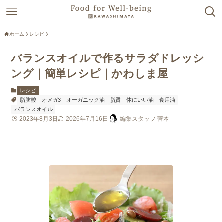
ホーム
レシピ
バランスオイルで作るサラダドレッシ
ング｜簡単レシピ｜かわしま屋
レシピ
脂肪酸
オメガ3
オーガニック油
脂質
体にいい油
食用油
バランスオイル
2023年8月3日
2026年7月16日
編集スタッフ 菅本