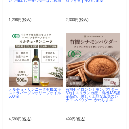
いで抽出した安心安全なこめ油
取できる｜かわしま屋
1,296円(税込)
2,300円(税込)
オルチョ・サンニータ有機エキ
有機セイロンシナモンパウダー
ストラバージンオリーブオイル
30g｜スリランカ産・有機JAS認
500ml
定品の、優しく上品な風味のシ
ナモンパウダー -かわしま屋-
4,580円(税込)
499円(税込)