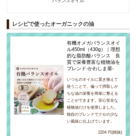
バランスオイル
レシピで使ったオーガニックの油
有機オメガバランスオイ
ル450ml（430g）｜理想
的な脂肪酸バランス 良
質で栄養豊富な植物油を
ブレンド-かわしま屋-
いつものオイルに置き換えて
使うことで、偏って摂取しが
ちな油の栄養を簡単に整える
ことができます。安心安全な
植物油だけを使用しました。
独自のブレンドでクセの少な
い風味に仕上げています。
2204 円(税抜)