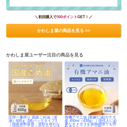
＼初回購入で
300ポイント
GET！／
かわしま屋の商品を見る >>
かわしま屋ユーザー注目の商品を見る
圧搾一番搾り 国産こめ油（米
有機アマニ油 (亜麻仁油)カナダ
油）600ｇ【紙パックタイプ】
産 450ml（430g）｜現代人に必
｜国産原料使用・溶剤を使わな
要なオメガ３を加熱調理でも摂