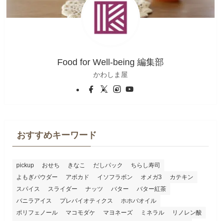
Food for Well-being 編集部
かわしま屋
おすすめキーワード
pickup
おせち
きなこ
だしパック
ちらし寿司
よもぎパウダー
アボカド
イソフラボン
オメガ3
カテキン
スパイス
スライダー
ナッツ
バター
バター紅茶
バニラアイス
プレバイオティクス
ホホバオイル
ポリフェノール
マコモダケ
マヨネーズ
ミネラル
リノレン酸