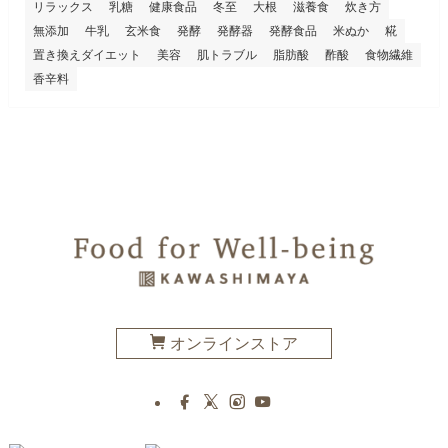
リラックス
乳糖
健康食品
冬至
大根
滋養食
炊き方
無添加
牛乳
玄米食
発酵
発酵器
発酵食品
米ぬか
糀
置き換えダイエット
美容
肌トラブル
脂肪酸
酢酸
食物繊維
香辛料
オンラインストア