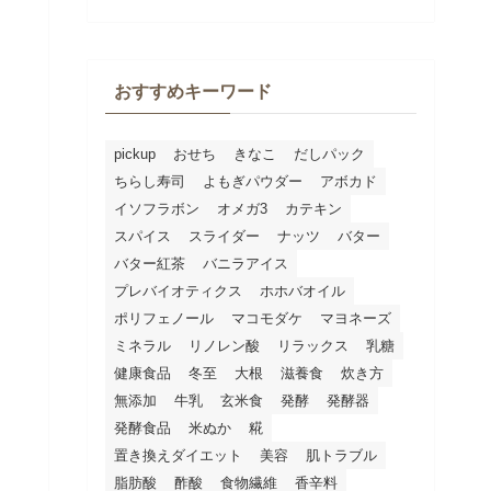
おすすめキーワード
pickup
おせち
きなこ
だしパック
ちらし寿司
よもぎパウダー
アボカド
イソフラボン
オメガ3
カテキン
スパイス
スライダー
ナッツ
バター
バター紅茶
バニラアイス
プレバイオティクス
ホホバオイル
ポリフェノール
マコモダケ
マヨネーズ
ミネラル
リノレン酸
リラックス
乳糖
健康食品
冬至
大根
滋養食
炊き方
無添加
牛乳
玄米食
発酵
発酵器
発酵食品
米ぬか
糀
置き換えダイエット
美容
肌トラブル
脂肪酸
酢酸
食物繊維
香辛料