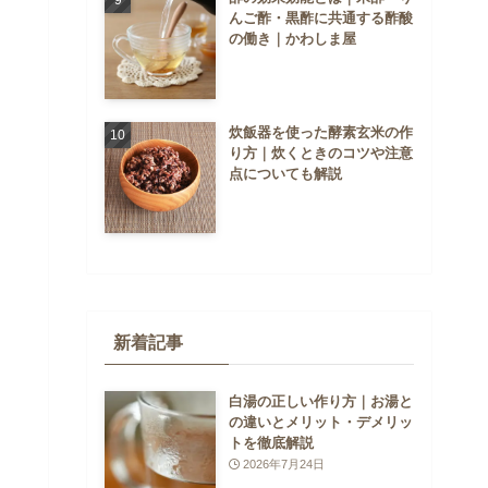
んご酢・黒酢に共通する酢酸
の働き｜かわしま屋
炊飯器を使った酵素玄米の作
り方｜炊くときのコツや注意
点についても解説
新着記事
白湯の正しい作り方｜お湯と
の違いとメリット・デメリッ
トを徹底解説
2026年7月24日