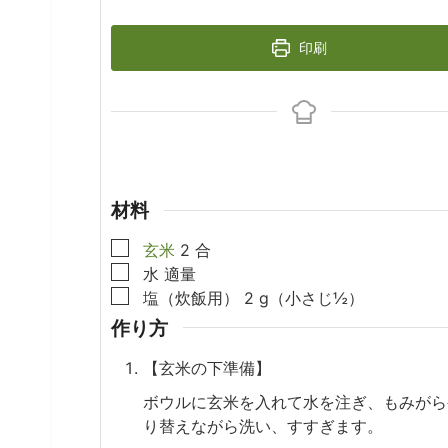
印刷
材料
▢
玄米
2
合
▢
水
適量
▢
塩（炊飯用）
2
g（小さじ½）
作り方
【玄米の下準備】
ボウルに玄米を入れて水を注ぎ、もみがら
り替えながら洗い、すすぎます。