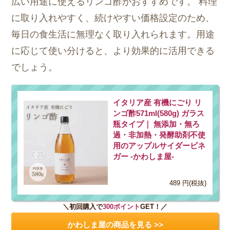
広い用途に使えるリンゴ酢がおすすめです。 料理
に取り入れやすく、続けやすい価格設定のため、
毎日の食生活に無理なく取り入れられます。用途
に応じて使い分けると、より効果的に活用できる
でしょう。
イタリア産 有機にごり リ
ンゴ酢571ml(580g) ガラス
瓶タイプ｜ 無添加・無ろ
過・非加熱・発酵助剤不使
用のアップルサイダービネ
ガー -かわしま屋-
489 円(税抜)
＼初回購入で
300ポイント
GET！／
かわしま屋の商品を見る >>