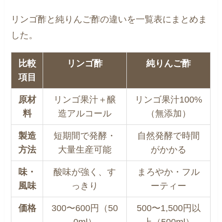
リンゴ酢と純りんご酢の違いを一覧表にまとめま
した。
比較
リンゴ酢
純りんご酢
項目
原材
リンゴ果汁＋醸
リンゴ果汁100%
料
造アルコール
（無添加）
製造
短期間で発酵・
自然発酵で時間
方法
大量生産可能
がかかる
味・
酸味が強く、す
まろやか・フル
風味
っきり
ーティー
価格
300〜600円（50
500〜1,500円以