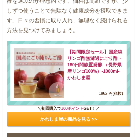
酢を選ぶのが理想的です。価格は高めですが、少
しずつ使うことで無駄なく健康成分を摂取できま
す。日々の習慣に取り入れ、無理なく続けられる
方法を見つけてみましょう。
【期間限定セール】国産純
リンゴ酢無濾過にごり酢・
180日間静置発酵 （長野県
産リンゴ100%）-1000ml-
かわしま屋-
1962 円(税抜)
＼初回購入で
300ポイント
GET！／
かわしま屋の商品を見る >>