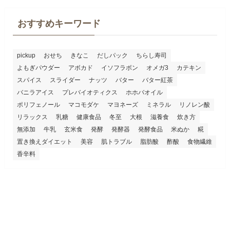
おすすめキーワード
pickup
おせち
きなこ
だしパック
ちらし寿司
よもぎパウダー
アボカド
イソフラボン
オメガ3
カテキン
スパイス
スライダー
ナッツ
バター
バター紅茶
バニラアイス
プレバイオティクス
ホホバオイル
ポリフェノール
マコモダケ
マヨネーズ
ミネラル
リノレン酸
リラックス
乳糖
健康食品
冬至
大根
滋養食
炊き方
無添加
牛乳
玄米食
発酵
発酵器
発酵食品
米ぬか
糀
置き換えダイエット
美容
肌トラブル
脂肪酸
酢酸
食物繊維
香辛料