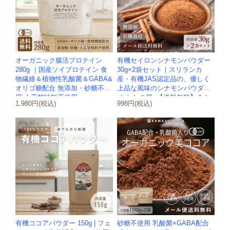
オーガニック腸活プロテイン
有機セイロンシナモンパウダー
280g ｜国産ソイプロテイン 食
30g×2袋セット｜スリランカ
物繊維＆植物性乳酸菌＆GABA&
産・有機JAS認定品の、優しく
オリゴ糖配合 無添加・砂糖不使
上品な風味のシナモンパウダー
用 人工甘味料不使用 ...
-かわしま屋- 【送料無料】 *メ...
1,980円(税込)
998円(税込)
有機ココアパウダー 150g | フェ
砂糖不使用 乳酸菌×GABA配合