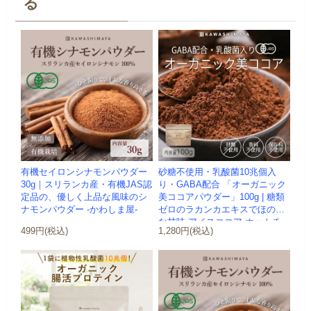
る
有機セイロンシナモンパウダー
砂糖不使用・乳酸菌10兆個入
30g｜スリランカ産・有機JAS認
り・GABA配合 「オーガニック
定品の、優しく上品な風味のシ
美ココアパウダー」100g | 糖類
ナモンパウダー -かわしま屋-
ゼロのラカンカエキスでほのか
な甘味 アイスココア ホットチ...
499円(税込)
1,280円(税込)