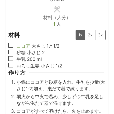
材料（人分）
1
人
材料
1x
2x
3x
▢
ココア
大さじ
1と1/2
▢
砂糖
小さじ
2
▢
牛乳
200
ml
▢
おろし生姜
小さじ
1/2
作り方
小鍋にココアと砂糖を入れ、牛乳を少量(大
さじ1‐2)加え、泡だて器で練ります。
弱火から中火で温め、少しずつ牛乳を足し
ながら泡だて器で混ぜます。
ココアがすべて溶けたら、火を止めます。