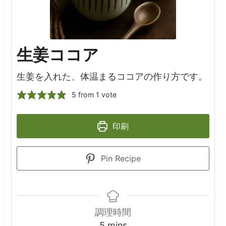
生姜ココア
生姜を入れた、体温まるココアの作り方です。
5
from 1 vote
印刷
Pin Recipe
調理時間
minutes
5
mins