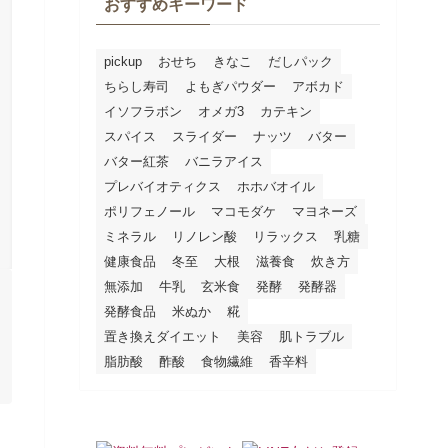
おすすめキーワード
pickup
おせち
きなこ
だしパック
ちらし寿司
よもぎパウダー
アボカド
イソフラボン
オメガ3
カテキン
スパイス
スライダー
ナッツ
バター
バター紅茶
バニラアイス
プレバイオティクス
ホホバオイル
ポリフェノール
マコモダケ
マヨネーズ
ミネラル
リノレン酸
リラックス
乳糖
健康食品
冬至
大根
滋養食
炊き方
無添加
牛乳
玄米食
発酵
発酵器
発酵食品
米ぬか
糀
置き換えダイエット
美容
肌トラブル
脂肪酸
酢酸
食物繊維
香辛料