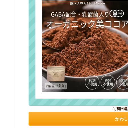
＼初回購
かわし