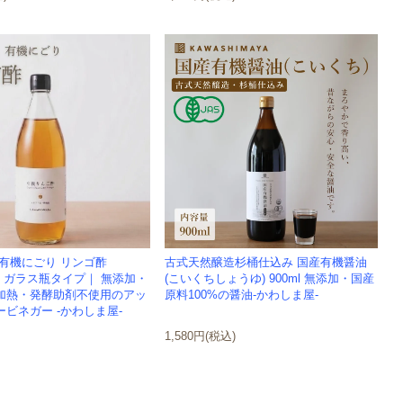
 有機にごり リンゴ酢
古式天然醸造杉桶仕込み 国産有機醤油
80g) ガラス瓶タイプ｜ 無添加・
(こいくちしょうゆ) 900ml 無添加・国産
加熱・発酵助剤不使用のアッ
原料100%の醤油-かわしま屋-
ビネガー -かわしま屋-
1,580円(税込)