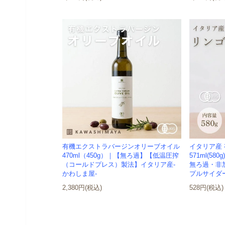
有機エクストラバージンオリーブオイル
イタリア産
470ml（450g）｜【無ろ過】【低温圧搾
571ml(5
（コールドプレス）製法】イタリア産-
無ろ過・非
かわしま屋-
プルサイダー
2,380円(税込)
528円(税込)