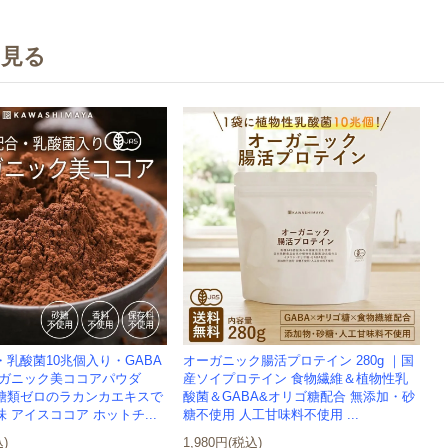
を見る
乳酸菌10兆個入り・GABA
オーガニック腸活プロテイン 280g ｜国
ーガニック美ココアパウダ
産ソイプロテイン 食物繊維＆植物性乳
 | 糖類ゼロのラカンカエキスで
酸菌＆GABA&オリゴ糖配合 無添加・砂
 アイスココア ホットチ...
糖不使用 人工甘味料不使用 ...
込)
1,980円(税込)