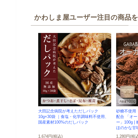
かわしま屋ユーザー注目の商品
大田記念病院が考えただしパック
砂糖不使用・
10g×30袋 ｜食塩・化学調味料不使用、
配合 「オ
国産素材100%のだしパック
ー」100g
ほのかな甘味
1,674円(税込)
1,280円(税