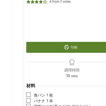
4
from
7
votes
印刷
調理時間
minutes
10
mins
材料
▢
食パン
1
枚
▢
バナナ
1
本
▢