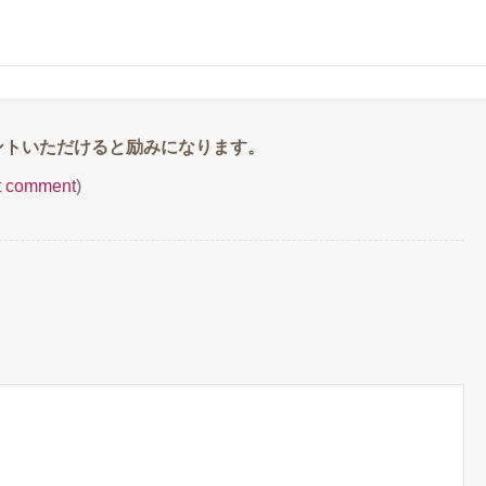
ut comment
)