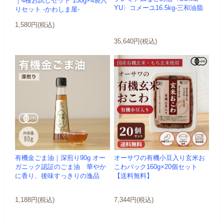
｜4種お試しセット 150g×4袋入
YU〉コメーユ16.5kg-三和油脂
りセット -かわしま屋-
1,580円(税込)
35,640円(税込)
有機金ごま油｜深煎り90g オー
オーサワの有機小豆入り玄米お
ガニック認証のごま油 華やか
こわパック160g×20個セット
に香り、後味すっきりの逸品
【送料無料】
1,188円(税込)
7,344円(税込)