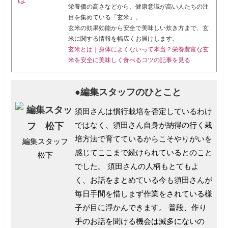
栄養価の高さなどから、健康意識が高い人たちの注
目を集めている「玄米」。
玄米の効果効能から安全で美味しい炊き方まで、玄
米に関する情報を幅広くお届けします。
玄米とは｜身体によくないって本当？栄養豊富な玄
米を安全に美味しく食べるコツの記事を見る
●編集スタッフのひとこと
須田さんは慣行栽培を否定しているわけ
ではなく、須田さん自身が納得の行く栽
培方法で育てているからこそやりがいを
編集スタッフ
感じてここまで続けられているとのこと
松下
でした。
須田さんの人柄もとてもよ
く、お話をまとめている今も須田さんが
毎日手間を惜しまず作業をされている様
子が目に浮かんできます。
普段、作り
手のお話を聞ける機会は滅多にないの