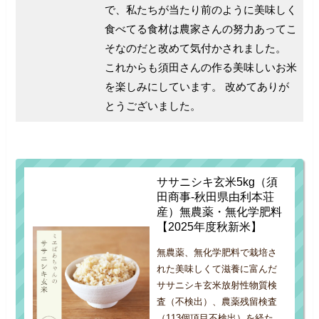
で、私たちが当たり前のように美味しく
食べてる食材は農家さんの努力あってこ
そなのだと改めて気付かされました。
これからも須田さんの作る美味しいお米
を楽しみにしています。
改めてありが
とうございました。
ササニシキ玄米5kg（須
田商事-秋田県由利本荘
産）無農薬・無化学肥料
【2025年度秋新米】
無農薬、無化学肥料で栽培さ
れた美味しくて滋養に富んだ
ササニシキ玄米放射性物質検
査（不検出）、農薬残留検査
（113個項目不検出）を経た、