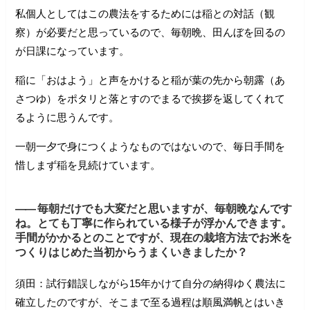
私個人としてはこの農法をするためには稲との対話（観
察）が必要だと思っているので、毎朝晩、田んぼを回るの
が日課になっています。
稲に「おはよう」と声をかけると稲が葉の先から朝露（あ
さつゆ）をポタリと落とすのでまるで挨拶を返してくれて
るように思うんです。
一朝一夕で身につくようなものではないので、毎日手間を
惜しまず稲を見続けています。
――
毎朝だけでも大変だと思いますが、毎朝晩なんです
ね。とても丁寧に作られている様子が浮かんできます。
手間がかかるとのことですが、現在の栽培方法でお米を
つくりはじめた当初からうまくいきましたか？
須田：試行錯誤しながら15年かけて自分の納得ゆく農法に
確立したのですが、そこまで至る過程は順風満帆とはいき