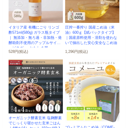
イタリア産 有機にごり リンゴ
圧搾一番搾り 国産こめ油（米
酢571ml(580g) ガラス瓶タイプ
油）600ｇ【紙パックタイプ】
｜ 無添加・無ろ過・非加熱・発
｜国産原料使用・溶剤を使わな
酵助剤不使用のアップルサイダ
いで抽出した安心安全なこめ油
ービネガー -かわしま屋-
528円(税込)
1,296円(税込)
オーガニック酵素玄米 塩麹酵素
でじっくり寝かせた玄米ごはん
プレミアムなこめ油〈COME-