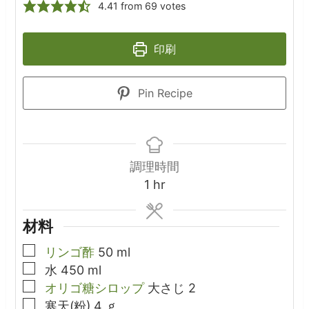
4.41
from
69
votes
印刷
Pin Recipe
調理時間
hour
1
hr
材料
▢
リンゴ酢
50
ml
▢
水
450
ml
▢
オリゴ糖シロップ
大さじ
2
▢
寒天(粉)
4
ｇ