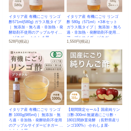
イタリア産 有機にごり リンゴ
イタリア産 有機にごり リンゴ
酢571ml(580g) ガラス瓶タイプ
酢 580g（571ml）×3本セット
｜ 無添加・無ろ過・非加熱・発
ガラス瓶タイプ｜ 無添加・無ろ
酵助剤不使用のアップルサイダ
過・非加熱・発酵助剤不使用の
ービネガー -かわしま屋-
アップルサイダービネガー ...
528円(税込)
1,550円(税込)
イタリア産 有機にごり リンゴ
【期間限定セール】国産純リン
酢 1000g(985ml)｜ 無添加・無
ゴ酢-300ml-無濾過にごり酢・
ろ過・非加熱・発酵助剤不使用
180日間静置発酵 （長野県産リ
のアップルサイダービネガー -
ンゴ100%）-かわしま屋-
かわしま屋-