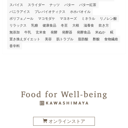
スパイス
スライダー
ナッツ
バター
バター紅茶
バニラアイス
プレバイオティクス
ホホバオイル
ポリフェノール
マコモダケ
マヨネーズ
ミネラル
リノレン酸
リラックス
乳糖
健康食品
冬至
大根
滋養食
炊き方
無添加
牛乳
玄米食
発酵
発酵器
発酵食品
米ぬか
糀
置き換えダイエット
美容
肌トラブル
脂肪酸
酢酸
食物繊維
香辛料
オンラインストア