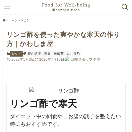
ホーム
レシピ
リンゴ酢を使った爽やかな寒天の作り
方｜かわしま屋
レシピ
腸内環境
寒天
酢酸菌
にごり酢
2023年5月3日
2026年7月16日
編集スタッフ 菅本
リンゴ酢で寒天
ダイエット中の間食や、お腹の調子を整えたい
時にもおすすめです。