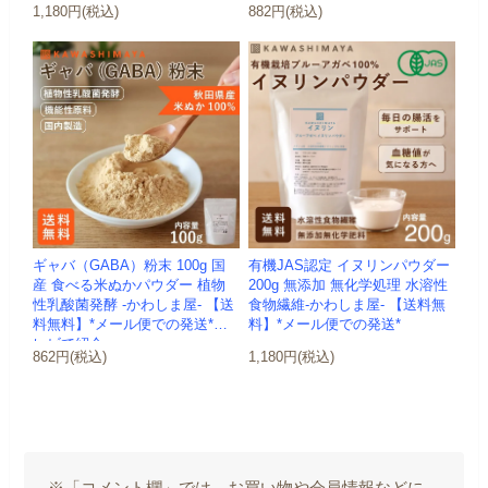
1,180円(税込)
882円(税込)
ギャバ（GABA）粉末 100g 国
有機JAS認定 イヌリンパウダー
産 食べる米ぬかパウダー 植物
200g 無添加 無化学処理 水溶性
性乳酸菌発酵 -かわしま屋- 【送
食物繊維-かわしま屋- 【送料無
料無料】*メール便での発送*テ
料】*メール便での発送*
レビで紹介
862円(税込)
1,180円(税込)
※「コメント欄」では、お買い物や会員情報などに