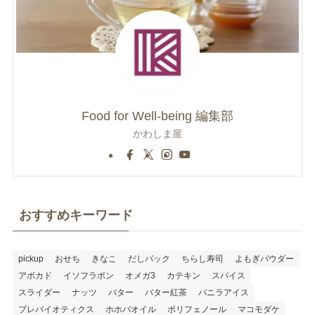
Food for Well-being 編集部
かわしま屋
おすすめキーワード
pickup
おせち
きなこ
だしパック
ちらし寿司
よもぎパウダー
アボカド
イソフラボン
オメガ3
カテキン
スパイス
スライダー
ナッツ
バター
バター紅茶
バニラアイス
プレバイオティクス
ホホバオイル
ポリフェノール
マコモダケ