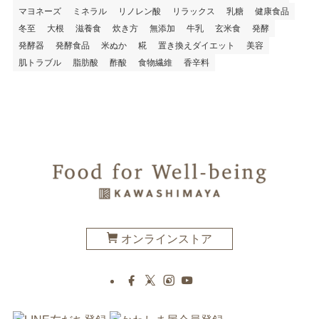
マヨネーズ
ミネラル
リノレン酸
リラックス
乳糖
健康食品
冬至
大根
滋養食
炊き方
無添加
牛乳
玄米食
発酵
発酵器
発酵食品
米ぬか
糀
置き換えダイエット
美容
肌トラブル
脂肪酸
酢酸
食物繊維
香辛料
オンラインストア