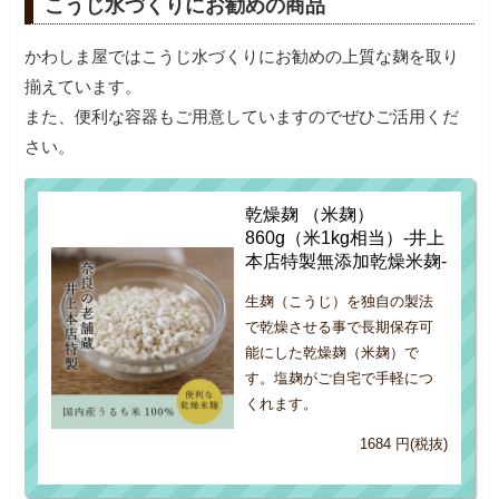
こうじ水づくりにお勧めの商品
かわしま屋ではこうじ水づくりにお勧めの上質な麹を取り
揃えています。
また、便利な容器もご用意していますのでぜひご活用くだ
さい。
乾燥麹 （米麹）
860g（米1kg相当）-井上
本店特製無添加乾燥米麹-
生麹（こうじ）を独自の製法
で乾燥させる事で長期保存可
能にした乾燥麹（米麹）で
す。塩麹がご自宅で手軽につ
くれます。
1684 円(税抜)