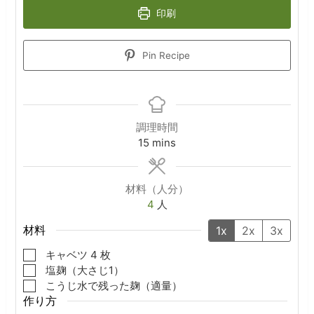
印刷
Pin Recipe
調理時間
minutes
15
mins
材料（人分）
4
人
材料
1x
2x
3x
▢
キャベツ
4
枚
▢
塩麹（大さじ1）
▢
こうじ水で残った麹（適量）
作り方