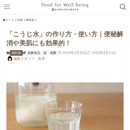
ホーム
特集
麹特集
「こうじ水」の作り方・使い方｜便秘解
消や美肌にも効果的！
2019年1月16日
2025年2月13日
麹特集
発酵食品
糀
発酵
編集スタッフ 鳥居