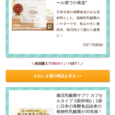
ール便での発送*
日本古来の発酵食品のみを原
材料とした、植物性乳酸菌の
パウダーです。飲みやすい微
粉末。毎日続けて腸から健康
に！
3317 円(税抜)
＼初回購入で
300ポイント
GET！／
かわしま屋の商品を見る >>
腸活乳酸菌サプリ カプセ
ルタイプ 1袋(60粒)｜1袋
に日本の発酵食品由来の
植物性乳酸菌が30兆個！