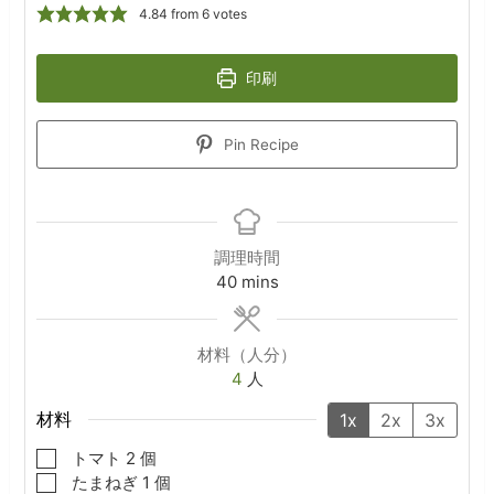
4.84
from
6
votes
印刷
Pin Recipe
調理時間
minutes
40
mins
材料（人分）
4
人
材料
1x
2x
3x
▢
トマト
2
個
▢
たまねぎ
1
個