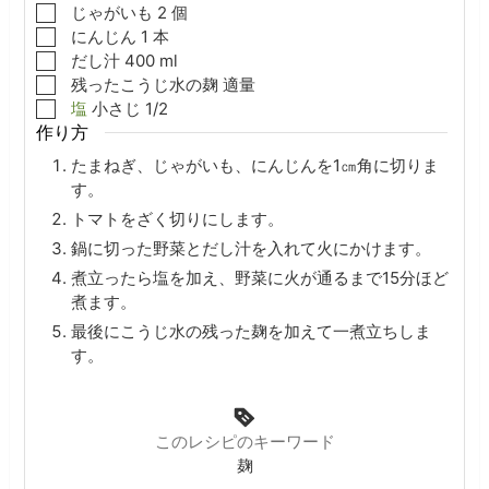
▢
じゃがいも
2
個
▢
にんじん
1
本
▢
だし汁
400
ml
▢
残ったこうじ水の麹
適量
▢
塩
小さじ
1/2
作り方
たまねぎ、じゃがいも、にんじんを1㎝角に切りま
す。
トマトをざく切りにします。
鍋に切った野菜とだし汁を入れて火にかけます。
煮立ったら塩を加え、野菜に火が通るまで15分ほど
煮ます。
最後にこうじ水の残った麹を加えて一煮立ちしま
す。
このレシピのキーワード
麹