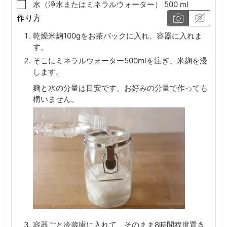
▢
水（浄水またはミネラルウォーター）
500
ml
作り方
乾燥米麹100gをお茶パックに入れ、容器に入れま
す。
そこにミネラルウォーター500mlを注ぎ、米麹を浸
します。
麹と水の分量は目安です。お好みの分量で作っても
構いません。
容器ごと冷蔵庫に入れて、そのまま8時間程度置き