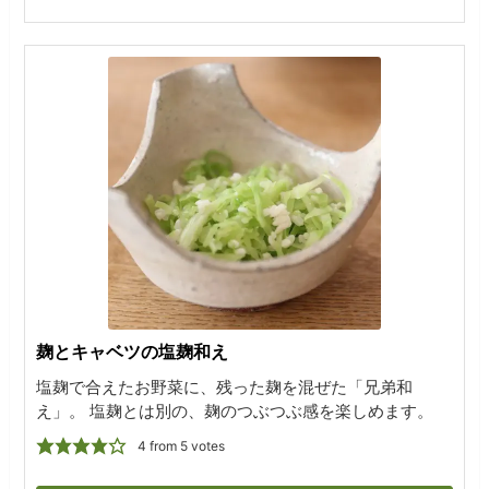
麹とキャベツの塩麹和え
塩麹で合えたお野菜に、残った麹を混ぜた「兄弟和
え」。 塩麹とは別の、麹のつぶつぶ感を楽しめます。
4
from
5
votes