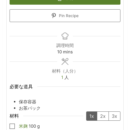
Pin Recipe
調理時間
minutes
10
mins
材料（人分）
1
人
必要な道具
保存容器
お茶パック
材料
1x
2x
3x
▢
米麹
100
g