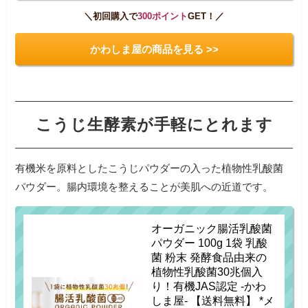
＼初回購入で
300ポイント
GET！／
かわしま屋の商品を見る >>
こうじ生酵素が手軽にとれます
有機米を原料としたこうじパウダーの入った植物性乳酸菌
パウダー。腸内環境を整えることが美肌への近道です。
オーガニック腸活乳酸菌
パウダー 100g 1袋 乳酸
菌 粉末 発酵食品由来の
植物性乳酸菌30兆個入
り！有機JAS認定 -かわ
しま屋- 【送料無料】 *メ