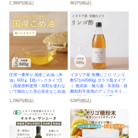
2,380円(税込)
862円(税込)
圧搾一番搾り 国産こめ油（米
イタリア産 有機にごり リンゴ
油）600ｇ【紙パックタイプ】
酢571ml(580g) ガラス瓶タイプ
｜国産原料使用・溶剤を使わな
｜ 無添加・無ろ過・非加熱・発
いで抽出した安心安全なこめ油
酵助剤不使用のアップルサイダ
ービネガー -かわしま屋-
1,296円(税込)
528円(税込)