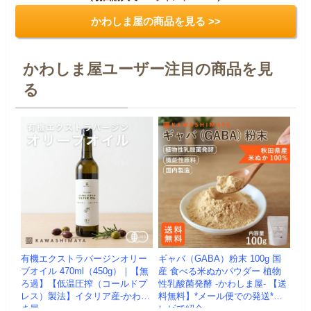
かわしま屋の商品を見る >>
かわしま屋ユーザー注目の商品を見
る
有機エクストラバージンオリー
ギャバ（GABA）粉末 100g 国
ブオイル 470ml（450g）｜【無
産 食べる米ぬかパウダー 植物
ろ過】【低温圧搾（コールドプ
性乳酸菌発酵 -かわしま屋- 【送
レス）製法】イタリア産-かわし
料無料】*メール便での発送*テ
ま屋-
レビで紹介