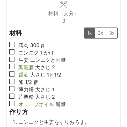
材料（人分）
3
材料
1x
2x
3x
▢
鶏肉
300
g
▢
ニンニク
1
かけ
▢
生姜
ニンニクと同量
▢
調理酒
大さじ
2
▢
醤油
大さじ
1と1/2
▢
卵
1/2
個
▢
薄力粉
大さじ
1
▢
片栗粉
大さじ
2
▢
オリーブオイル
適量
作り方
ニンニクと生姜をすりおろす。