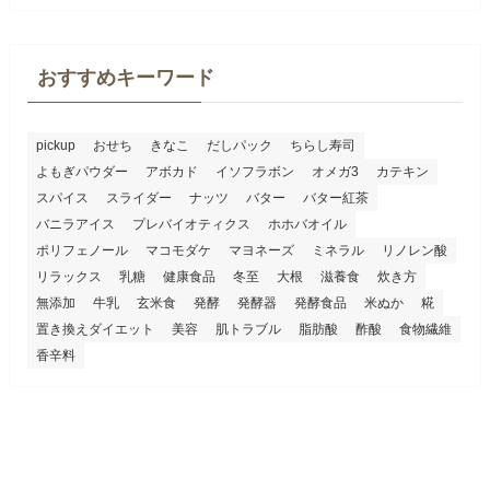
おすすめキーワード
pickup
おせち
きなこ
だしパック
ちらし寿司
よもぎパウダー
アボカド
イソフラボン
オメガ3
カテキン
スパイス
スライダー
ナッツ
バター
バター紅茶
バニラアイス
プレバイオティクス
ホホバオイル
ポリフェノール
マコモダケ
マヨネーズ
ミネラル
リノレン酸
リラックス
乳糖
健康食品
冬至
大根
滋養食
炊き方
無添加
牛乳
玄米食
発酵
発酵器
発酵食品
米ぬか
糀
置き換えダイエット
美容
肌トラブル
脂肪酸
酢酸
食物繊維
香辛料