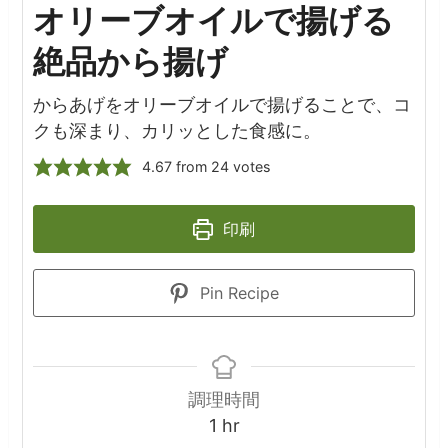
オリーブオイルで揚げる
絶品から揚げ
からあげをオリーブオイルで揚げることで、コ
クも深まり、カリッとした食感に。
4.67
from
24
votes
印刷
Pin Recipe
調理時間
hour
1
hr