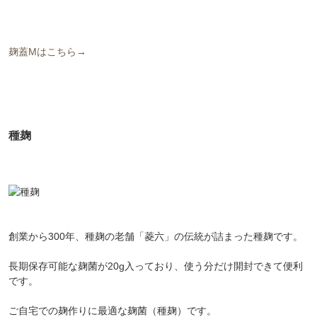
麹蓋Mはこちら→
種麹
創業から300年、種麹の老舗「菱六」の伝統が詰まった種麹です。
長期保存可能な麹菌が20g入っており、使う分だけ開封できて便利
です。
ご自宅での麹作りに最適な麹菌（種麹）です。