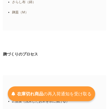
さらし布（綿）
麹蓋（M）
麹づくりのプロセス
1.洗米（お米を洗う）
在庫切れ商品
の
再入荷
通知を
受け取る
2.浸漬（洗米したお米を水に漬ける）