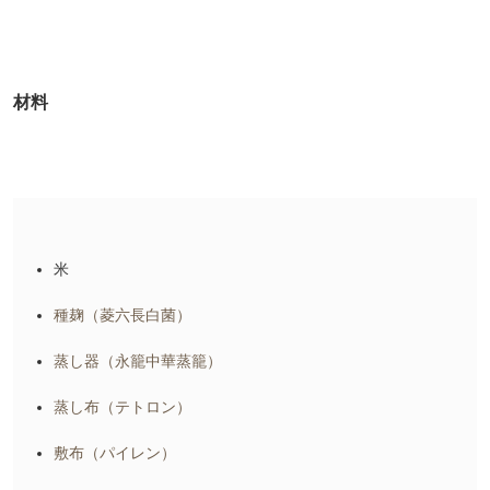
材料
米
種麹（菱六長白菌）
蒸し器（永籠中華蒸籠）
蒸し布（テトロン）
敷布（パイレン）