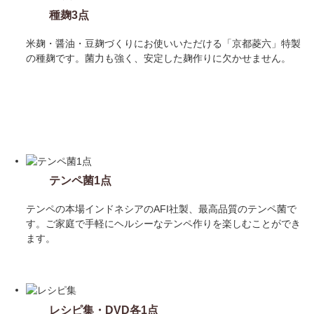
set 4
種麹3点
米麹・醤油・豆麹づくりにお使いいただける「京都菱六」特製
の種麹です。菌力も強く、安定した麹作りに欠かせません。
set 5
テンペ菌1点
テンペの本場インドネシアのAFI社製、最高品質のテンペ菌で
す。ご家庭で手軽にヘルシーなテンペ作りを楽しむことができ
ます。
set 6
レシピ集・DVD各1点