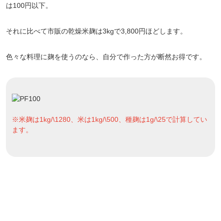
は100円以下。
それに比べて市販の乾燥米麹は3kgで3,800円ほどします。
色々な料理に麹を使うのなら、自分で作った方が断然お得です。
※米麹は1kg/\1280、米は1kg/\500、種麹は1g/\25で計算してい
ます。