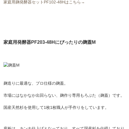
家庭用麹発酵器セットPF102-48Hはこちら→
家庭用発酵器PF203-48Hにぴったりの麹蓋M
麹造りに最適な、プロ仕様の麹蓋。
市場にはなかなか出回らない、麹作り専用もろぶた（麹蓋）です。
国産天然杉を使用して1枚1枚職人が手作りをしています。
底板は、カンナ仕上げとなっており、すべて国産杉を仕様しており