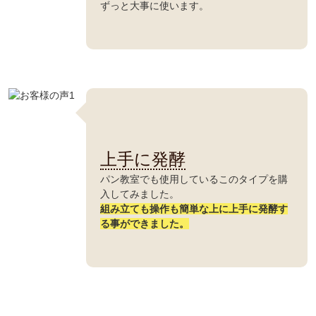
ずっと大事に使います。
上手に発酵
パン教室でも使用しているこのタイプを購
会員登録ありがとうございます！
入してみました。
組み立ても操作も簡単な上に上手に発酵す
＼ ご登録の感謝を込めて ／
る事ができました。
新規会員様限定
特典クーポン
新規会員様限定
300
今すぐ使える
円OFFクーポン
を
300
ご用意しました🎁
円OFF