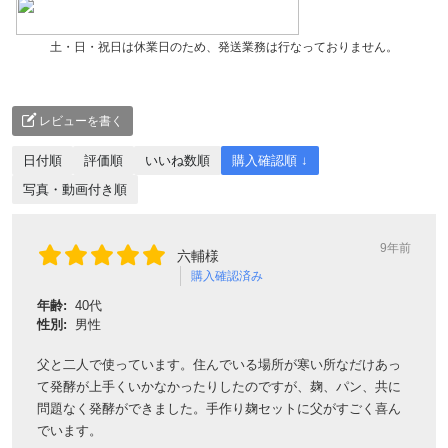
土・日・祝日は休業日のため、発送業務は行なっておりません。
レビューを書く
日付順
評価順
いいね数順
購入確認順 ↓
写真・動画付き順
9年前
六輔様
購入確認済み
年齢:
40代
性別:
男性
父と二人で使っています。住んでいる場所が寒い所なだけあっ
て発酵が上手くいかなかったりしたのですが、麹、パン、共に
問題なく発酵ができました。手作り麹セットに父がすごく喜ん
でいます。