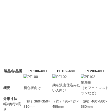
製品名/品番
PF100-48H
PF102-48H
PF203-48H
業務用
麹を沢山仕込みた
概要
初心者向け
（カフェ・レスト
い人向け
ランなど）
外形寸法
（約）360×350×
（約）495×424×
（約）460×580×
幅×奥行×高
310mm
455mm
680mm
さ