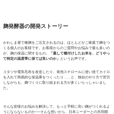
対象者：かわしま屋で初めてお買い物をされる方
利用条件：3,000円以上のお買い物でご利用いただけます
麹発酵器の開発ストーリー
ご利用回数：お一人様1回限り
※他のクーポンとの併用はできません
かわしま屋で種麹をご注文されるのは、ほとんどがご家庭で麹をつ
くる個人のお客様です。お客様からのご質問やお悩みで最も多いの
クーポンのご利用方法はこちら >>
が、麹の保温に関するもの。
「蒸して種付けしたお米を、どうやっ
て特定の温度帯に保てば良いのか」
というお声です。
コタツや電気毛布を改造したり、発泡スチロールに使い捨てカイロ
を入れて簡易的な保温庫をつくったり……と、独自のやり方で苦労
しながらも、麹づくりに取り組まれる方が多くいらっしゃいまし
た。
そんな皆様のお悩みを解決して、もっと手軽に良い麹がつくれるよ
うにならないものか──そんな想いから、日本ニーダーとの共同開