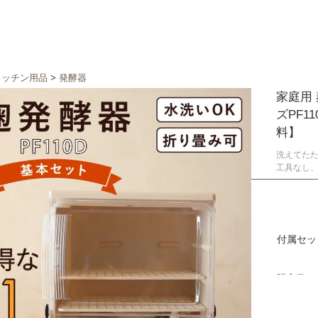
キッチン用品
>
発酵器
家庭用
ズPF
料】
洗えてたた
工具なし、
付属セッ
購入数
在庫0セ