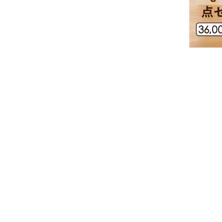
特集
人気ランキング
新商品
開催中のキャンペーン
全ての商品
送料無料の商品
有機・オーガニック
SALE
お徳用・業務用
お客様の声
よくあるご質問
かわしま屋とは
かわしま屋の読み物
この
「Food for Well-being」
イン