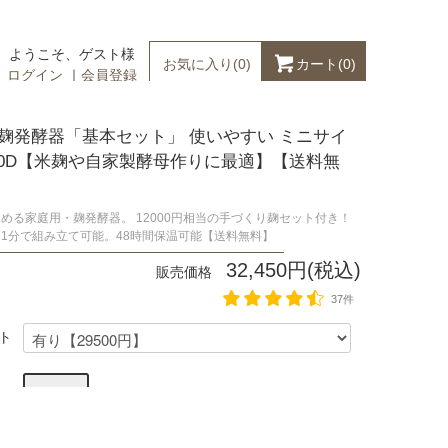
ようこそ、ゲスト様
カート(
0
)
お気に入り(
0
)
ログイン
｜
会員登録
 麹発酵器「基本セット」 使いやすい ミニサイ
110D【米麹や自家製酵母作りに最適】【送料無
める家庭用・麹発酵器。 12000円相当の手づくり麹セット付き！
1分で組み立て可能。48時間保温可能【送料無料】
32,450円(税込)
販売価格
37件
ト
ット 入荷までしばらくお待ち下さい