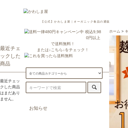
【公式】かわしま屋｜オーガニック食品の通販
税込9,98
ホーム
>
0円以上
で送料無料！
最近チェ
または↓こちら↓をチェック！
ックした
商品
最近チェッ
クした商品
はまだあり
ません。
お知らせ
7/29更新：一部地域への配送が遅
延・休止しております。