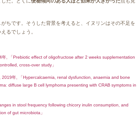
ました。とくに
便秘傾向のある人ほど効果が大きかった
点も見
しがちです。そうした背景を考えると、イヌリンはその不足を
いえるでしょう。
 「Prebiotic effect of oligofructose after 2 weeks supplementation
controlled, cross-over study」
19年, 「Hypercalcaemia, renal dysfunction, anaemia and bone
oma: diffuse large B cell lymphoma presenting with CRAB symptoms in
 in stool frequency following chicory inulin consumption, and
ition of gut microbiota」