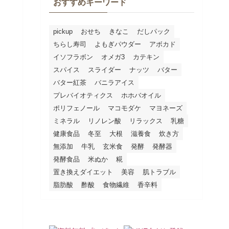
おすすめキーワード
pickup
おせち
きなこ
だしパック
ちらし寿司
よもぎパウダー
アボカド
イソフラボン
オメガ3
カテキン
スパイス
スライダー
ナッツ
バター
バター紅茶
バニラアイス
プレバイオティクス
ホホバオイル
ポリフェノール
マコモダケ
マヨネーズ
ミネラル
リノレン酸
リラックス
乳糖
健康食品
冬至
大根
滋養食
炊き方
無添加
牛乳
玄米食
発酵
発酵器
発酵食品
米ぬか
糀
置き換えダイエット
美容
肌トラブル
脂肪酸
酢酸
食物繊維
香辛料