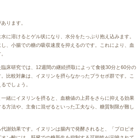
があります。
は水に溶けるとゲル状になり、水分をたっぷり抱え込みます。
にし、小腸での糖の吸収速度を抑えるのです。これにより、血
す。
臨床研究では、12週間の継続摂取によって食後30分と60分の
す。比較対象は、イヌリンを摂らなかったプラセボ群です。こ
えるでしょう。
と一緒にイヌリンを摂ると、血糖値の上昇をさらに抑える効果
する方法や、主食に混ぜるといった工夫なら、糖質制限が難し
る代謝効果です。イヌリンは腸内で発酵されると、「プロピオ
ピオン酸には、肝臓での糖新生を抑制する可能性が示唆されて