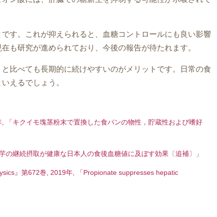
とです。これが抑えられると、血糖コントロールにも良い影響
現在も研究が進められており、今後の報告が待たれます。
トと比べても長期的に続けやすいのがメリットです。日常の食
といえるでしょう。
22年, 「キクイモ塊茎粉末で置換した食パンの物性，貯蔵性および嗜好
, 「菊芋の継続摂取が健康な日本人の食後血糖値に及ぼす効果〔追補〕」
physics』第672巻, 2019年, 「Propionate suppresses hepatic
」