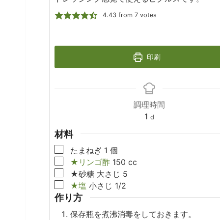
4.43
from
7
votes
印刷
調理時間
day
1
d
材料
▢
たまねぎ
1
個
▢
★リンゴ酢
150
cc
▢
★砂糖
大さじ
5
▢
★塩
小さじ
1/2
作り方
保存瓶を煮沸消毒をしておきます。