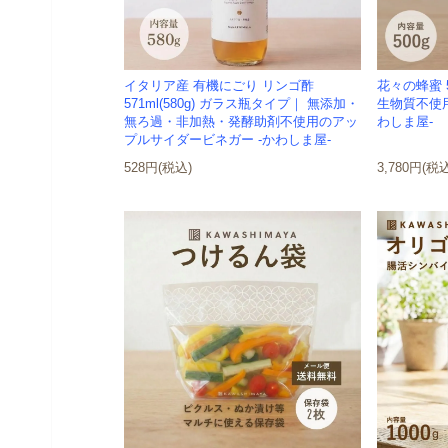
イタリア産 有機にごり リンゴ酢
花々の蜂蜜 
571ml(580g) ガラス瓶タイプ｜ 無添加・
生物質不使用
無ろ過・非加熱・発酵助剤不使用のアッ
わしま屋-
プルサイダービネガー -かわしま屋-
528円(税込)
3,780円(税