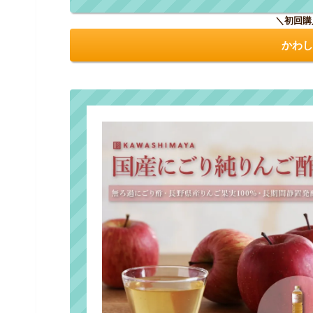
＼初回購
かわし