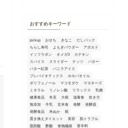
おすすめキーワード
pickup
おせち
きなこ
だしパック
ちらし寿司
よもぎパウダー
アボカド
イソフラボン
オメガ3
カテキン
スパイス
スライダー
ナッツ
バター
バター紅茶
バニラアイス
プレバイオティクス
ホホバオイル
ポリフェノール
マコモダケ
マヨネーズ
ミネラル
リノレン酸
リラックス
乳糖
健康食品
冬至
大根
滋養食
炊き方
無添加
牛乳
玄米食
発酵
発酵器
発酵食品
米ぬか
糀
置き換えダイエット
美容
肌トラブル
脂肪酸
酢酸
食物繊維
香辛料