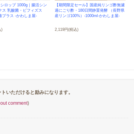
シロップ 1000g｜腸活シン
【期間限定セール】国産純リンゴ酢無濾
クス 乳酸菌・ビフィズス
過にごり酢・180日間静置発酵 （長野県
プラス -かわしま屋-
産リンゴ100%）-1000ml-かわしま屋-
込)
2,119円(税込)
thout comment
)