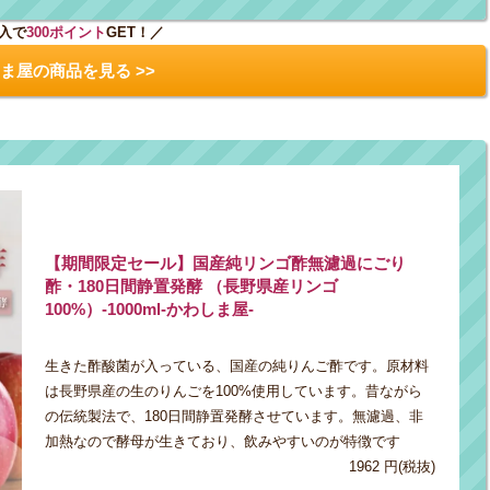
入で
300ポイント
GET！／
ま屋の商品を見る >>
【期間限定セール】国産純リンゴ酢無濾過にごり
酢・180日間静置発酵 （長野県産リンゴ
100%）-1000ml-かわしま屋-
生きた酢酸菌が入っている、国産の純りんご酢です。原材料
は長野県産の生のりんごを100%使用しています。昔ながら
の伝統製法で、180日間静置発酵させています。無濾過、非
加熱なので酵母が生きており、飲みやすいのが特徴です
1962 円(税抜)