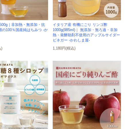
500g｜非加熱・無添加・抗
イタリア産 有機にごり リンゴ酢
の100％国産純はちみつ -か
1000g(985ml)｜ 無添加・無ろ過・非加
熱・発酵助剤不使用のアップルサイダー
ビネガー -かわしま屋-
込)
1,180円(税込)