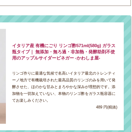
イタリア産 有機にごり リンゴ酢571ml(580g) ガラス
瓶タイプ｜ 無添加・無ろ過・非加熱・発酵助剤不使
用のアップルサイダービネガー -かわしま屋-
リンゴ作りに最適な気候で名高いイタリア最北のトレンティ
ーノ地方で有機栽培された最高品質のリンゴのみを用いて発
酵させた、ほのかな甘みとまろやかな深みが理想的です。添
加物を一切加えていない、本物のリンゴ酢をガラス瓶容器に
てお楽しみください。
489 円(税抜)