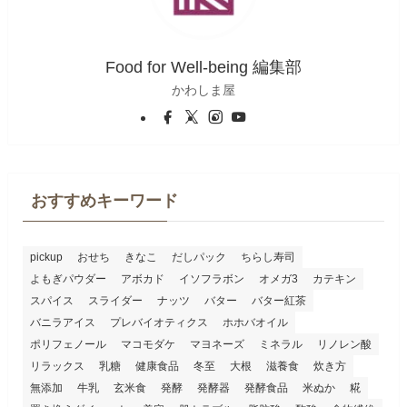
Food for Well-being 編集部
かわしま屋
おすすめキーワード
pickup
おせち
きなこ
だしパック
ちらし寿司
よもぎパウダー
アボカド
イソフラボン
オメガ3
カテキン
スパイス
スライダー
ナッツ
バター
バター紅茶
バニラアイス
プレバイオティクス
ホホバオイル
ポリフェノール
マコモダケ
マヨネーズ
ミネラル
リノレン酸
リラックス
乳糖
健康食品
冬至
大根
滋養食
炊き方
無添加
牛乳
玄米食
発酵
発酵器
発酵食品
米ぬか
糀