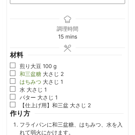
調理時間
minutes
15
mins
材料
▢
煎り大豆
100
g
▢
和三盆糖
大さじ
2
▢
はちみつ
大さじ
1
▢
水
大さじ
1
▢
バター
大さじ
1
▢
【仕上げ用】和三盆
大さじ
2
作り方
フライパンに和三盆糖、はちみつ、水を入
れて弱火にかけます。