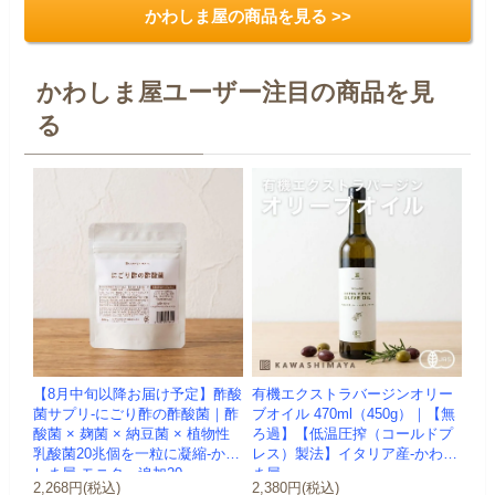
かわしま屋の商品を見る >>
かわしま屋ユーザー注目の商品を見
る
【8月中旬以降お届け予定】酢酸
有機エクストラバージンオリー
菌サプリ-にごり酢の酢酸菌｜酢
ブオイル 470ml（450g）｜【無
酸菌 × 麹菌 × 納豆菌 × 植物性
ろ過】【低温圧搾（コールドプ
乳酸菌20兆個を一粒に凝縮-かわ
レス）製法】イタリア産-かわし
しま屋-モニター追加20...
ま屋-
2,268円(税込)
2,380円(税込)