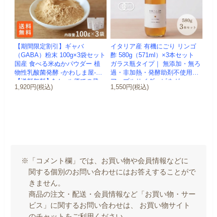
【期間限定割引】ギャバ
イタリア産 有機にごり リンゴ
（GABA）粉末 100g×3袋セット
酢 580g（571ml）×3本セット
国産 食べる米ぬかパウダー 植
ガラス瓶タイプ｜ 無添加・無ろ
物性乳酸菌発酵 -かわしま屋-
過・非加熱・発酵助剤不使用の
【送料無料】*メール便での発
アップルサイダービネガー ...
1,920円(税込)
1,550円(税込)
送...
※「コメント欄」では、お買い物や会員情報などに
関する個別のお問い合わせにはお答えすることがで
きません。
商品の注文・配送・会員情報など「お買い物・サー
ビス」に関するお問い合わせは、 お買い物サイト
のチャットをご利用ください。