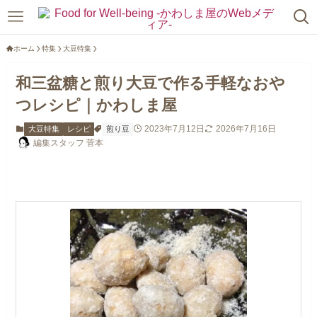
ホーム
特集
大豆特集
和三盆糖と煎り大豆で作る手軽なおや
つレシピ｜かわしま屋
2023年7月12日
2026年7月16日
大豆特集
レシピ
煎り豆
編集スタッフ 菅本