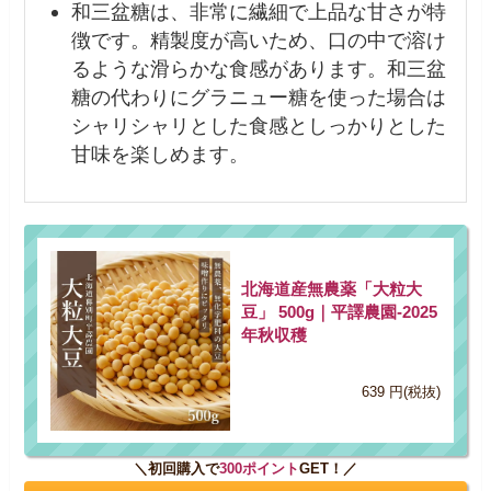
和三盆糖は、非常に繊細で上品な甘さが特
徴です。精製度が高いため、口の中で溶け
るような滑らかな食感があります。和三盆
糖の代わりにグラニュー糖を使った場合は
シャリシャリとした食感としっかりとした
甘味を楽しめます。
北海道産無農薬「大粒大
豆」 500g｜平譯農園-2025
年秋収穫
639 円(税抜)
＼初回購入で
300ポイント
GET！／