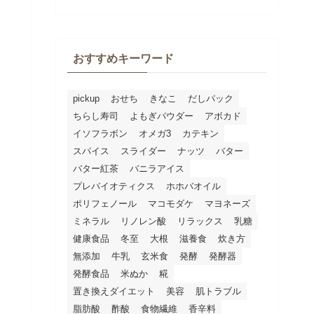
おすすめキーワード
pickup
おせち
きなこ
だしパック
ちらし寿司
よもぎパウダー
アボカド
イソフラボン
オメガ3
カテキン
スパイス
スライダー
ナッツ
バター
バター紅茶
バニラアイス
プレバイオティクス
ホホバオイル
ポリフェノール
マコモダケ
マヨネーズ
ミネラル
リノレン酸
リラックス
乳糖
健康食品
冬至
大根
滋養食
炊き方
無添加
牛乳
玄米食
発酵
発酵器
発酵食品
米ぬか
糀
置き換えダイエット
美容
肌トラブル
脂肪酸
酢酸
食物繊維
香辛料