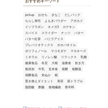
おすすめキーワード
pickup
おせち
きなこ
だしパック
ちらし寿司
よもぎパウダー
アボカド
イソフラボン
オメガ3
カテキン
スパイス
スライダー
ナッツ
バター
バター紅茶
バニラアイス
プレバイオティクス
ホホバオイル
ポリフェノール
マコモダケ
マヨネーズ
ミネラル
リノレン酸
リラックス
乳糖
健康食品
冬至
大根
滋養食
炊き方
無添加
牛乳
玄米食
発酵
発酵器
発酵食品
米ぬか
糀
置き換えダイエット
美容
肌トラブル
脂肪酸
酢酸
食物繊維
香辛料