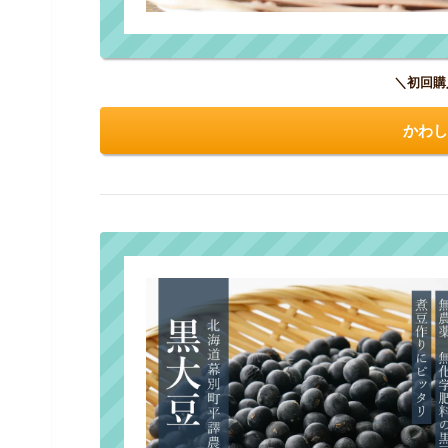
＼初回購
かわし