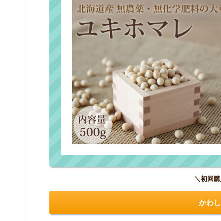
＼初回購
かわし