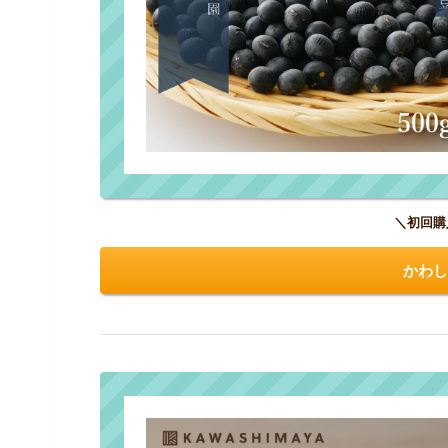
＼初回購
かわし