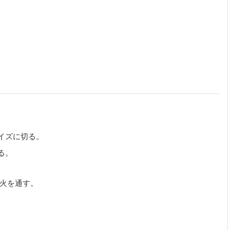
イズに切る。
る。
で火を通す。