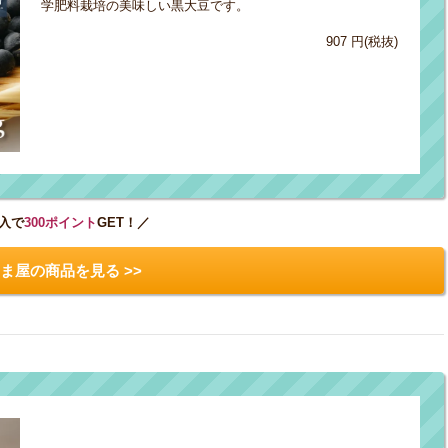
学肥料栽培の美味しい黒大豆です。
907 円(税抜)
入で
300ポイント
GET！／
ま屋の商品を見る >>