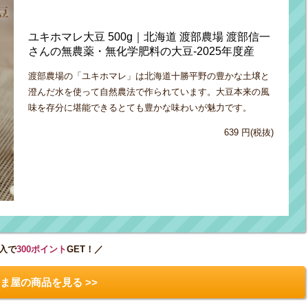
ユキホマレ大豆 500g｜北海道 渡部農場 渡部信一
さんの無農薬・無化学肥料の大豆-2025年度産
渡部農場の「ユキホマレ」は北海道十勝平野の豊かな土壌と
澄んだ水を使って自然農法で作られています。大豆本来の風
味を存分に堪能できるとても豊かな味わいが魅力です。
639 円(税抜)
入で
300ポイント
GET！／
ま屋の商品を見る >>