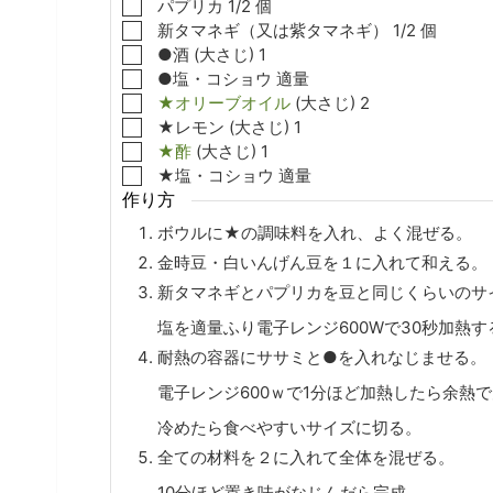
▢
パプリカ
1/2
個
▢
新タマネギ（又は紫タマネギ）
1/2
個
▢
●酒
(大さじ)
1
▢
●塩・コショウ
適量
▢
★オリーブオイル
(大さじ)
2
▢
★レモン
(大さじ)
1
▢
★酢
(大さじ)
1
▢
★塩・コショウ
適量
作り方
ボウルに★の調味料を入れ、よく混ぜる。
金時豆・白いんげん豆を１に入れて和える。
新タマネギとパプリカを豆と同じくらいのサ
塩を適量ふり電子レンジ600Wで30秒加熱す
耐熱の容器にササミと●を入れなじませる。
電子レンジ600ｗで1分ほど加熱したら余熱
冷めたら食べやすいサイズに切る。
全ての材料を２に入れて全体を混ぜる。
10分ほど置き味がなじんだら完成。