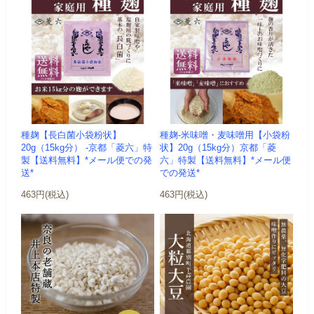
種麹【長白菌小袋粉状】
種麹-米味噌・麦味噌用【小袋粉
20g（15kg分） -京都「菱六」特
状】20g（15kg分）京都「菱
製【送料無料】*メール便での発
六」特製【送料無料】*メール便
送*
での発送*
463円(税込)
463円(税込)