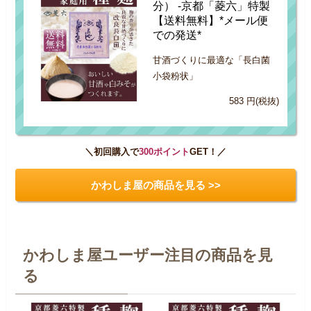
分） -京都「菱六」特製
【送料無料】*メール便
での発送*
甘酒づくりに最適な「長白菌
小袋粉状」
583 円(税抜)
＼初回購入で
300ポイント
GET！／
かわしま屋の商品を見る >>
かわしま屋ユーザー注目の商品を見
る