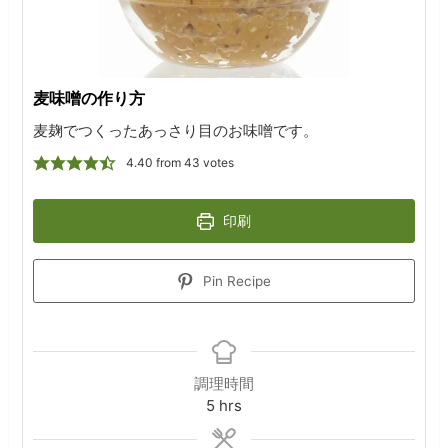
麦味噌の作り方
麦麹でつくったあっさり目のお味噌です。
4.40
from
43
votes
印刷
Pin Recipe
調理時間
hours
5
hrs