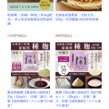
乾燥麹 （米麹）860g（米1kg相
北海道産無農薬「大粒大豆」
当）-井上本店特製無添加乾燥米
500g｜平譯農園-2025年秋収穫
麹-
1,819円(税込)
690円(税込)
醤油用種麹【醤油用小袋粉状】
種麹【長白菌小袋粉状】20g*2個
20g（15kg分） -京都「菱六」特
セット（30kg分） -京都「菱
製【送料無料】*メール便での発
六」特製【送料無料】*メール便
送*
での発送*