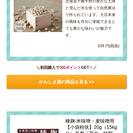
北海道十勝平野の豊かな土壌
と澄んだ水を使って自然農法
で作られています。大豆本来
の風味を存分に堪能できると
ても豊かな味わいが魅力で
す。
639 円(税抜)
＼初回購入で
300ポイント
GET！／
かわしま屋の商品を見る >>
種麹-米味噌・麦味噌用
【小袋粉状】20g（15kg