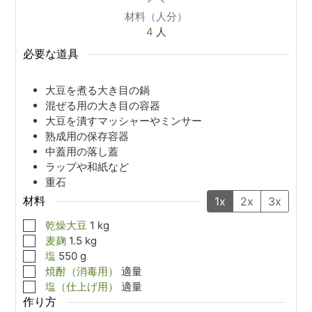
材料（人分）
4
人
必要な道具
大豆を煮る大き目の鍋
混ぜる用の大き目の容器
大豆を潰すマッシャーやミンサー
熟成用の保存容器
中蓋用の落し蓋
ラップや和紙など
重石
材料
1x
2x
3x
▢
乾燥大豆
1
kg
▢
麦麹
1.5
kg
▢
塩
550
g
▢
焼酎（消毒用）
適量
▢
塩（仕上げ用）
適量
作り方