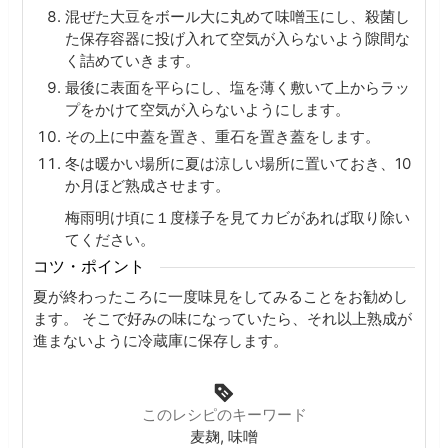
混ぜた大豆をボール大に丸めて味噌玉にし、殺菌し
た保存容器に投げ入れて空気が入らないよう隙間な
く詰めていきます。
最後に表面を平らにし、塩を薄く敷いて上からラッ
プをかけて空気が入らないようにします。
その上に中蓋を置き、重石を置き蓋をします。
冬は暖かい場所に夏は涼しい場所に置いておき、10
か月ほど熟成させます。
梅雨明け頃に１度様子を見てカビがあれば取り除い
てください。
コツ・ポイント
夏が終わったころに一度味見をしてみることをお勧めし
ます。
そこで好みの味になっていたら、それ以上熟成が
進まないように冷蔵庫に保存します。
このレシピのキーワード
麦麹, 味噌