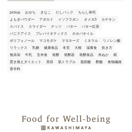
pickup
おせち
きなこ
だしパック
ちらし寿司
よもぎパウダー
アボカド
イソフラボン
オメガ3
カテキン
スパイス
スライダー
ナッツ
バター
バター紅茶
バニラアイス
プレバイオティクス
ホホバオイル
ポリフェノール
マコモダケ
マヨネーズ
ミネラル
リノレン酸
リラックス
乳糖
健康食品
冬至
大根
滋養食
炊き方
無添加
牛乳
玄米食
発酵
発酵器
発酵食品
米ぬか
糀
置き換えダイエット
美容
肌トラブル
脂肪酸
酢酸
食物繊維
香辛料