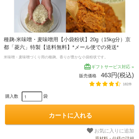
種麹-米味噌・麦味噌用【小袋粉状】20g（15kg分）京
都「菱六」特製【送料無料】*メール便での発送*
米味噌・麦味噌づくり用の種麹。香りが豊かな小袋粉状です。
redeem
ギフトサービス対応 »
463円(税込)
販売価格
182件
袋
購入数
カートに入れる
お気に入りに追加
原材料・仕様の詳細