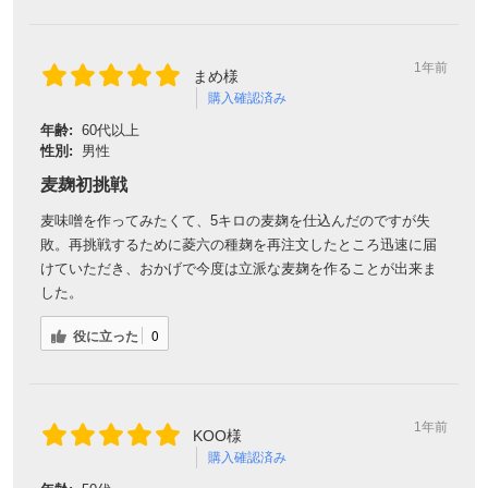
1年前
まめ様
購入確認済み
年齢:
60代以上
性別:
男性
麦麹初挑戦
麦味噌を作ってみたくて、5キロの麦麹を仕込んだのですが失
敗。再挑戦するために菱六の種麹を再注文したところ迅速に届
けていただき、おかげで今度は立派な麦麹を作ることが出来ま
した。
役に立った
0
1年前
KOO様
購入確認済み