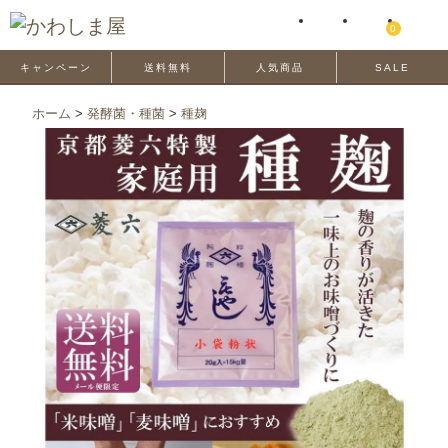
0
キャンペーン
送料無料
人気商品
SALE
ホーム
>
発酵菌・種菌
>
種麹