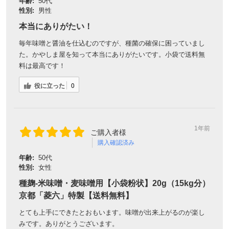
年齢:
50代
性別:
男性
本当にありがたい！
毎年味噌と醤油を仕込むのですが、種菌の確保に困っていまし
た。かやしま屋を知って本当にありがたいです。小袋で送料無
料は最高です！
役に立った
0
1年前
ご購入者様
購入確認済み
年齢:
50代
性別:
女性
種麹-米味噌・麦味噌用【小袋粉状】20g（15kg分）
京都「菱六」特製【送料無料】
とても上手にできたとおもいます。味噌が出来上がるのが楽し
みです。ありがとうございます。