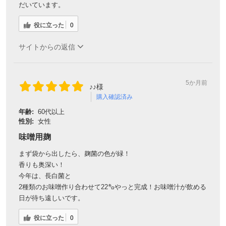
だいています。
役に立った
0
サイトからの返信
5か月前
♪♪様
購入確認済み
年齢:
60代以上
性別:
女性
味噌󠄀用麹
まず袋から出したら、麹菌の色が緑！
香りも奥深い！
今年は、長白菌と
2種類のお味噌作り合わせて22㌔やっと完成！お味噌汁が飲める
日が待ち遠しいです。
役に立った
0