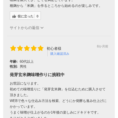
種麹から「米麹」を作るところから始めるのが楽しみです。
役に立った
0
サイトからの返信
8か月前
初心者様
購入確認済み
年齢:
60代以上
性別:
男性
会員登録ありがとうございます！
発芽玄米麹味噌作りに挑戦中
＼ ご登録の感謝を込めて ／
お世話になります。
新規会員様限定
特典クーポン
初めての味噌造りに「発芽玄米麹」を仕込むために購入させて
新規会員様限定
頂きました。
WEBで色々な仕込み方法を検索、どうにか発酵も進み仕上げに
300
今すぐ使える
円OFFクーポン
を
300
かかっています。
ご用意しました🎁
円OFF
うまく味噌が仕上がるのか1年後の楽しみにドキドキです。