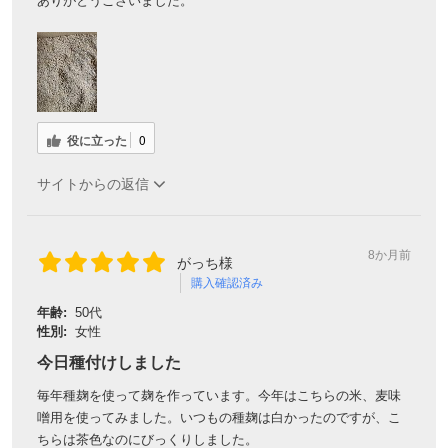
ありがとうございました。
対象者：かわしま屋で初めてお買い物をされる方
利用条件：3,000円以上のお買い物でご利用いただけます
ご利用回数：お一人様1回限り
※他のクーポンとの併用はできません
役に立った
0
サイトからの返信
クーポンのご利用方法はこちら >>
8か月前
がっち様
購入確認済み
年齢:
50代
性別:
女性
今日種付けしました
毎年種麹を使って麹を作っています。今年はこちらの米、麦味
噌用を使ってみました。いつもの種麹は白かったのですが、こ
ちらは茶色なのにびっくりしました。