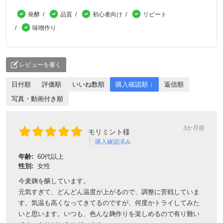
発酵
品質
初心者向け
リピート
味噌作り
レビューを書く
日付順
評価順
いいね数順
購入確認順 ↓
返信順
写真・動画付き順
3か月前
モリミント様
購入確認済み
年齢:
60代以上
性別:
女性
今麦麹を醸しています。
元気すぎて、どんどん温度が上がるので、調整に苦戦していま
す。気温も高くなってきてるのですが、何度かトライしてみた
いと思います。いつも、色んな麹作りを楽しめるので有り難い