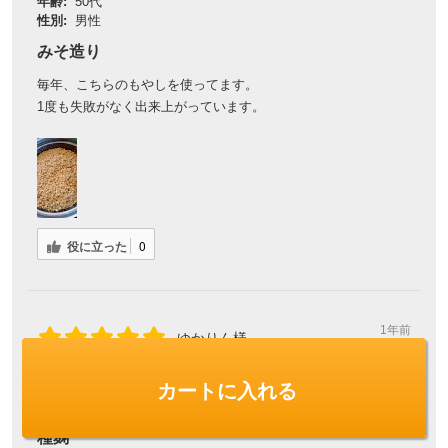
年齢:
50代
性別:
男性
みそ造り
毎年、こちらのもやしを使ってます。
1度も失敗がなく出来上がっています。
役に立った
0
1年前
ゆかりん様
購入確認済み
カートに入れる
年齢:
50代
性別:
女性
種麹