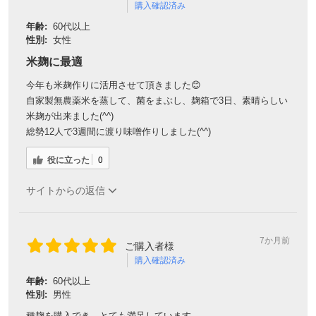
購入確認済み
年齢:
60代以上
性別:
女性
米麹に最適
今年も米麹作りに活用させて頂きました😊
自家製無農薬米を蒸して、菌をまぶし、麹箱で3日、素晴らしい
米麹が出来ました(^^)
総勢12人で3週間に渡り味噌作りしました(^^)
役に立った
0
サイトからの返信
7か月前
ご購入者様
購入確認済み
年齢:
60代以上
性別:
男性
種麹を購入でき、とても満足しています。