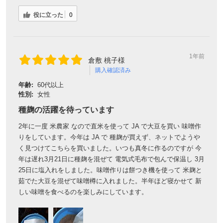
役に立った
0
1年前
倉敷 桃子様
購入確認済み
年齢:
60代以上
性別:
女性
種麹の活躍を待っています
2年に一度 米農家 なので直米を使って JA で大豆を買い 味噌作
りをしています。今年は JA で 種麹が買えず、ネットでようや
く見つけてこちらを買いました。いつも真冬に作るのですが 今
年は遅れ3月21日に種麹を混ぜて 電気式毛布で包んで保温し 3月
25日に塩入れをしました。味噌作りは餅つき機を使って 米麹と
茹でた大豆を混ぜて味噌樽に入れました。半年ほど寝かせて 新
しい味噌を食べるのを楽しみにしています。