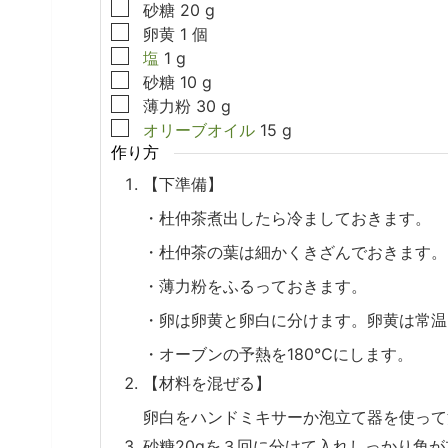
▢
砂糖
20
g
▢
卵黄
1
個
▢
塩
1
g
▢
砂糖
10
g
▢
薄力粉
30
g
▢
オリーブオイル
15
g
作り方
【下準備】
・杜仲茶煮出したら冷ましておきます。
・杜仲茶の葉は細かくきざんでおきます。
・薄力粉をふるっておきます。
・卵は卵黄と卵白に分けます。卵黄は常温
・オーブンの予熱を180℃にします。
【材料を混ぜる】
卵白をハンドミキサーか泡立て器を使って
砂糖20gを３回に分けて入れしっかり角