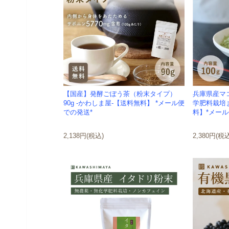
【国産】発酵ごぼう茶（粉末タイプ）
兵庫県産マコ
90g -かわしま屋-【送料無料】 *メール便
学肥料栽培ま
での発送*
料】*メール
2,138円(税込)
2,380円(税