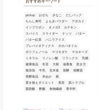
おすすめキーワード
pickup
おせち
きなこ
だしパック
ちらし寿司
よもぎパウダー
アボカド
イソフラボン
オメガ3
カテキン
スパイス
スライダー
ナッツ
バター
バター紅茶
バニラアイス
プレバイオティクス
ホホバオイル
ポリフェノール
マコモダケ
マヨネーズ
ミネラル
リノレン酸
リラックス
乳糖
健康食品
冬至
大根
滋養食
炊き方
無添加
牛乳
玄米食
発酵
発酵器
発酵食品
米ぬか
糀
置き換えダイエット
美容
肌トラブル
脂肪酸
酢酸
食物繊維
香辛料