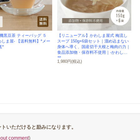
機黒豆茶 ティーバッグ ５
【リニューアル】かわしま屋式 梅流し
かわしま屋- 【送料無料】*メー
スープ 150g×6袋セット｜溜め込まない
送*
身体へ導く、国産切干大根と梅肉の力｜
食品添加物・保存料不使用｜-かわしま
屋-
1,980円(税込)
thout comment
)