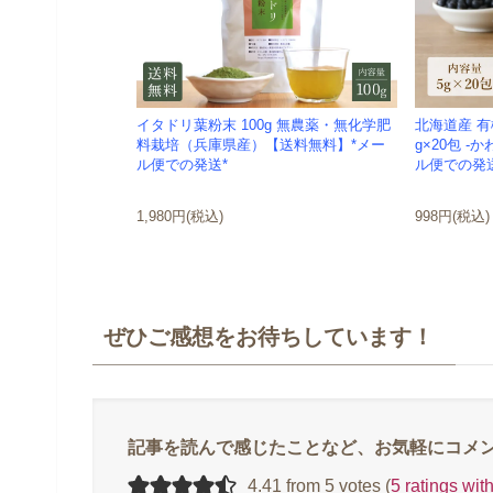
イタドリ葉粉末 100g 無農薬・無化学肥
北海道産 有
料栽培（兵庫県産）【送料無料】*メー
g×20包 -
ル便での発送*
ル便での発
1,980円(税込)
998円(税込)
ぜひご感想をお待ちしています！
4.41 from 5 votes (
5 ratings wi