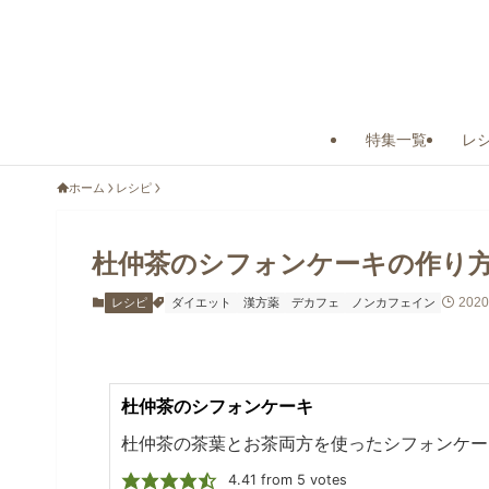
特集一覧
レ
ホーム
レシピ
杜仲茶のシフォンケーキの作り
202
レシピ
ダイエット
漢方薬
デカフェ
ノンカフェイン
杜仲茶のシフォンケーキ
杜仲茶の茶葉とお茶両方を使ったシフォンケー
4.41
from
5
votes