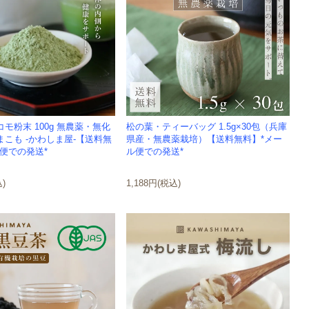
モ粉末 100g 無農薬・無化
松の葉・ティーバッグ 1.5g×30包（兵庫
こも -かわしま屋-【送料無
県産・無農薬栽培）【送料無料】*メー
便での発送*
ル便での発送*
込)
1,188円(税込)