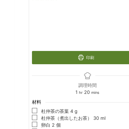
印刷
調理時間
hour
minutes
1
20
hr
mins
材料
▢
杜仲茶の茶葉
4
g
▢
杜仲茶（煮出したお茶）
30
ml
▢
卵白
2
個