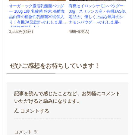
オーガニック腸活乳酸菌パウダ
有機セイロンシナモンパウダー
ー 100g 1袋 乳酸菌 粉末 発酵食
30g｜スリランカ産・有機JAS認
品由来の植物性乳酸菌30兆個入
定品の、優しく上品な風味のシ
り！有機JAS認定 -かわしま屋-
ナモンパウダー -かわしま屋-
【送料無料】 *メ...
3,582円(税込)
499円(税込)
ぜひご感想をお待ちしています！
コメントする
コメント
※