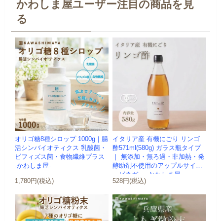
かわしま屋ユーザー注目の商品を見
る
オリゴ糖8種シロップ 1000g｜腸
イタリア産 有機にごり リンゴ
活シンバイオティクス 乳酸菌・
酢571ml(580g) ガラス瓶タイプ
ビフィズス菌・食物繊維プラス
｜ 無添加・無ろ過・非加熱・発
-かわしま屋-
酵助剤不使用のアップルサイダ
ービネガー -かわしま屋-
1,780円(税込)
528円(税込)