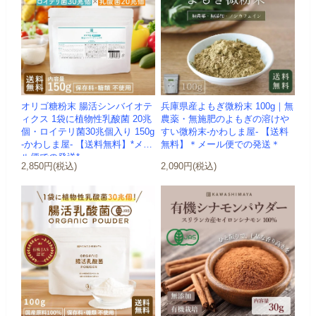
オリゴ糖粉末 腸活シンバイオテ
兵庫県産よもぎ微粉末 100g｜無
ィクス 1袋に植物性乳酸菌 20兆
農薬・無施肥のよもぎの溶けや
個・ロイテリ菌30兆個入り 150g
すい微粉末-かわしま屋- 【送料
-かわしま屋- 【送料無料】*メー
無料】＊メール便での発送＊
ル便での発送*
2,850円(税込)
2,090円(税込)