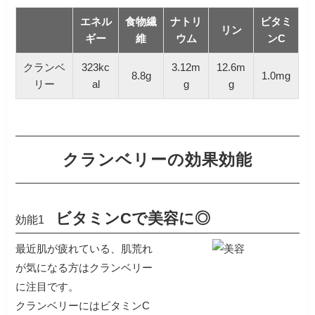
エネル
食物繊
ナトリ
ビタミ
リン
ギー
維
ウム
ンC
クランベ
323kc
3.12m
12.6m
8.8g
1.0mg
リー
al
g
g
クランベリーの効果効能
ビタミンCで美容に◎
効能1
最近肌が疲れている、肌荒れ
が気になる方はクランベリー
に注目です。
クランベリーにはビタミンC