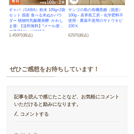
ギャバ（GABA）粉末 100g×2袋
サンゴの島の有機黒糖（固形）
セット 国産 食べる米ぬかパウ
100g－喜界島工房－化学肥料不
ダー 植物性乳酸菌発酵 -かわし
使用・農薬不使用のサトウキビ
ま屋- 【送料無料】*メール便で
100％
の発送*テレビで紹介
1,450円(税込)
625円(税込)
ぜひご感想をお待ちしています！
コメントする