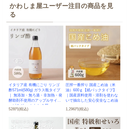
かわしま屋ユーザー注目の商品を見
る
イタリア産 有機にごり リンゴ
圧搾一番搾り 国産こめ油（米
酢571ml(580g) ガラス瓶タイプ
油）600ｇ【紙パックタイプ】
｜ 無添加・無ろ過・非加熱・発
｜国産原料使用・溶剤を使わな
酵助剤不使用のアップルサイダ
いで抽出した安心安全なこめ油
ービネガー -かわしま屋-
528円(税込)
1,296円(税込)