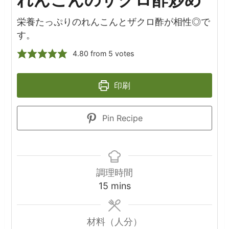
栄養たっぷりのれんこんとザクロ酢が相性◎で
す。
4.80
from
5
votes
印刷
Pin Recipe
調理時間
minutes
15
mins
材料（人分）