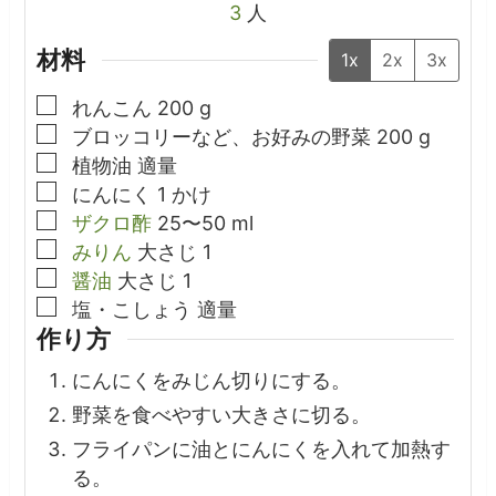
3
人
材料
1x
2x
3x
▢
れんこん
200
g
▢
ブロッコリーなど、お好みの野菜
200
g
▢
植物油
適量
▢
にんにく
1
かけ
▢
ザクロ酢
25〜50
ml
▢
みりん
大さじ
1
▢
醤油
大さじ
1
▢
塩・こしょう
適量
作り方
にんにくをみじん切りにする。
野菜を食べやすい大きさに切る。
フライパンに油とにんにくを入れて加熱す
る。