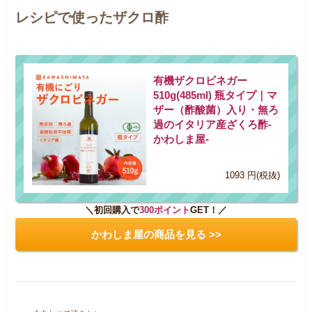
レシピで使ったザクロ酢
有機ザクロビネガー
510g(485ml) 瓶タイプ｜マ
ザー（酢酸菌）入り・無ろ
過のイタリア産ざくろ酢-
かわしま屋-
1093 円(税抜)
＼初回購入で
300ポイント
GET！／
かわしま屋の商品を見る >>