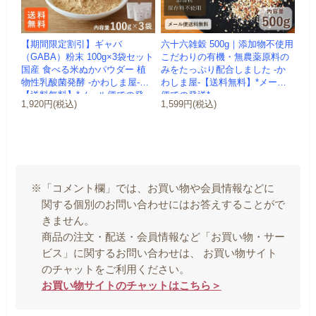
【期間限定割引】ギャバ
六十六雑穀 500g｜添加物不使用
（GABA）粉末 100g×3袋セット
こだわりの有機・無農薬原料の
国産 食べる米ぬかパウダー 植
みをたっぷり配合しました -か
物性乳酸菌発酵 -かわしま屋-
わしま屋-【送料無料】*メール
【送料無料】*メール便での発
便での発送*
1,920円(税込)
1,599円(税込)
送...
※「コメント欄」では、お買い物や会員情報などに
関する個別のお問い合わせにはお答えすることがで
きません。
商品の注文・配送・会員情報など「お買い物・サー
ビス」に関するお問い合わせは、 お買い物サイト
のチャットをご利用ください。
お買い物サイトのチャットはこちら＞