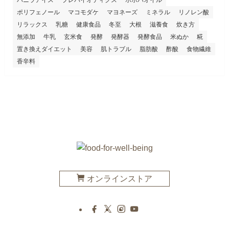
バニラアイス
プレバイオティクス
ホホバオイル
ポリフェノール
マコモダケ
マヨネーズ
ミネラル
リノレン酸
リラックス
乳糖
健康食品
冬至
大根
滋養食
炊き方
無添加
牛乳
玄米食
発酵
発酵器
発酵食品
米ぬか
糀
置き換えダイエット
美容
肌トラブル
脂肪酸
酢酸
食物繊維
香辛料
オンラインストア