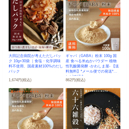
大田記念病院が考えただしパッ
ギャバ（GABA）粉末 100g 国
ク 10g×30袋 ｜食塩・化学調味
産 食べる米ぬかパウダー 植物
料不使用、国産素材100%のだし
性乳酸菌発酵 -かわしま屋- 【送
パック
料無料】*メール便での発送*テ
レビで紹介
1,674円(税込)
862円(税込)