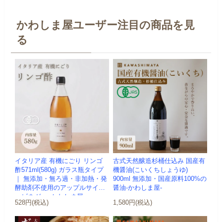
かわしま屋ユーザー注目の商品を見
る
イタリア産 有機にごり リンゴ
古式天然醸造杉桶仕込み 国産有
酢571ml(580g) ガラス瓶タイプ
機醤油(こいくちしょうゆ)
｜ 無添加・無ろ過・非加熱・発
900ml 無添加・国産原料100%の
酵助剤不使用のアップルサイダ
醤油-かわしま屋-
ービネガー -かわしま屋-
528円(税込)
1,580円(税込)