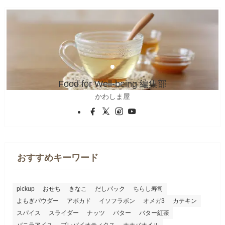
Food for Well-being 編集部
かわしま屋
おすすめキーワード
pickup
おせち
きなこ
だしパック
ちらし寿司
よもぎパウダー
アボカド
イソフラボン
オメガ3
カテキン
スパイス
スライダー
ナッツ
バター
バター紅茶