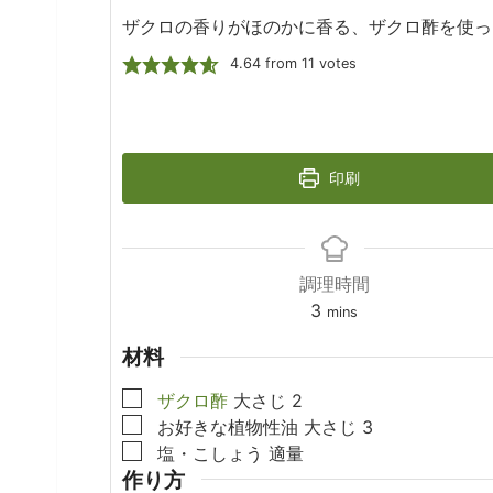
ザクロの香りがほのかに香る、ザクロ酢を使っ
4.64
from
11
votes
印刷
調理時間
minutes
3
mins
材料
▢
ザクロ酢
大さじ
2
▢
お好きな植物性油
大さじ
3
▢
塩・こしょう
適量
作り方