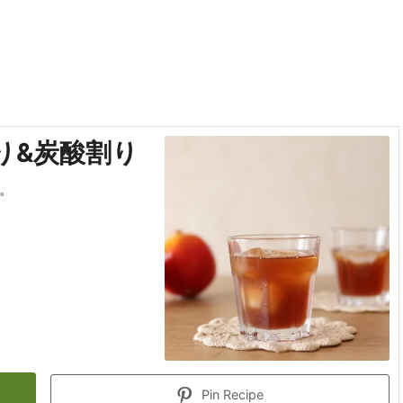
り&炭酸割り
。
Pin Recipe