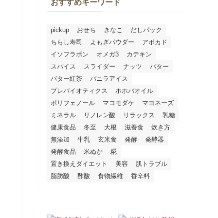
おすすめキーワード
pickup
おせち
きなこ
だしパック
ちらし寿司
よもぎパウダー
アボカド
イソフラボン
オメガ3
カテキン
スパイス
スライダー
ナッツ
バター
バター紅茶
バニラアイス
プレバイオティクス
ホホバオイル
ポリフェノール
マコモダケ
マヨネーズ
ミネラル
リノレン酸
リラックス
乳糖
健康食品
冬至
大根
滋養食
炊き方
無添加
牛乳
玄米食
発酵
発酵器
発酵食品
米ぬか
糀
置き換えダイエット
美容
肌トラブル
脂肪酸
酢酸
食物繊維
香辛料