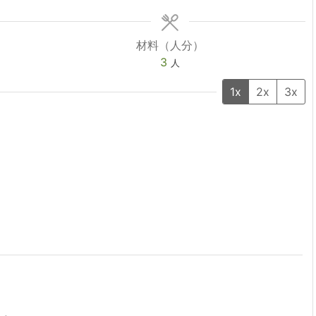
材料（人分）
3
人
1x
2x
3x