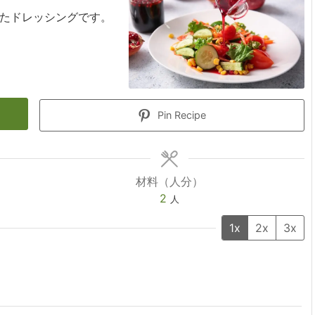
たドレッシングです。
Pin Recipe
材料（人分）
2
人
1x
2x
3x