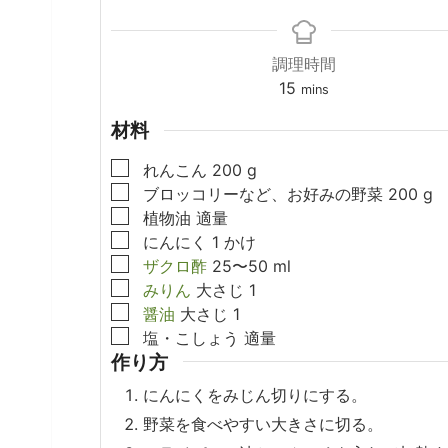
調理時間
minutes
15
mins
材料
▢
れんこん
200
g
▢
ブロッコリーなど、お好みの野菜
200
g
▢
植物油
適量
▢
にんにく
1
かけ
▢
ザクロ酢
25〜50
ml
▢
みりん
大さじ
1
▢
醤油
大さじ
1
▢
塩・こしょう
適量
作り方
にんにくをみじん切りにする。
野菜を食べやすい大きさに切る。