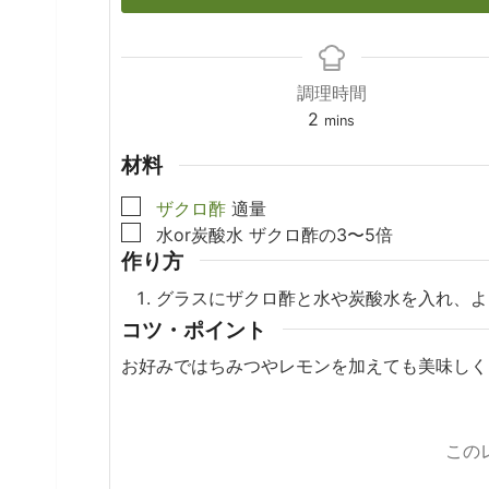
調理時間
minutes
2
mins
材料
▢
ザクロ酢
適量
▢
水or炭酸水
ザクロ酢の3〜5倍
作り方
グラスにザクロ酢と水や炭酸水を入れ、よ
コツ・ポイント
お好みではちみつやレモンを加えても美味しく
この