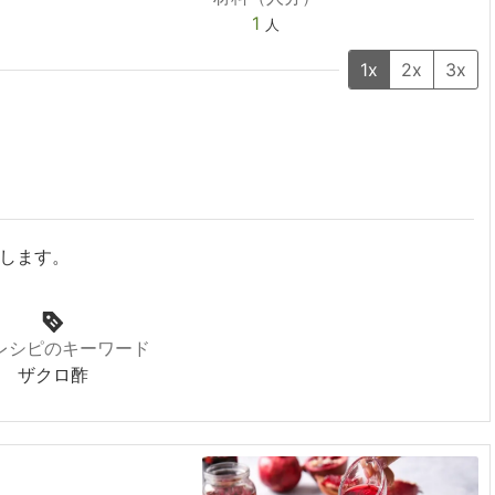
1
人
1x
2x
3x
します。
レシピのキーワード
ザクロ酢