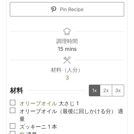
Pin Recipe
調理時間
minutes
15
mins
材料（人分）
3
材料
1x
2x
3x
▢
オリーブオイル
大さじ
1
▢
オリーブオイル（最後に回しかける分）
適
量
▢
ズッキーニ
1
本
▢