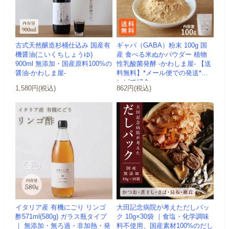
古式天然醸造杉桶仕込み 国産有
ギャバ（GABA）粉末 100g 国
機醤油(こいくちしょうゆ)
産 食べる米ぬかパウダー 植物
900ml 無添加・国産原料100%の
性乳酸菌発酵 -かわしま屋- 【送
醤油-かわしま屋-
料無料】*メール便での発送*テ
レビで紹介
1,580円(税込)
862円(税込)
イタリア産 有機にごり リンゴ
大田記念病院が考えただしパッ
酢571ml(580g) ガラス瓶タイプ
ク 10g×30袋 ｜食塩・化学調味
｜ 無添加・無ろ過・非加熱・発
料不使用、国産素材100%のだし