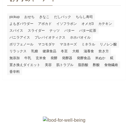
pickup
おせち
きなこ
だしパック
ちらし寿司
よもぎパウダー
アボカド
イソフラボン
オメガ3
カテキン
スパイス
スライダー
ナッツ
バター
バター紅茶
バニラアイス
プレバイオティクス
ホホバオイル
ポリフェノール
マコモダケ
マヨネーズ
ミネラル
リノレン酸
リラックス
乳糖
健康食品
冬至
大根
滋養食
炊き方
無添加
牛乳
玄米食
発酵
発酵器
発酵食品
米ぬか
糀
置き換えダイエット
美容
肌トラブル
脂肪酸
酢酸
食物繊維
香辛料