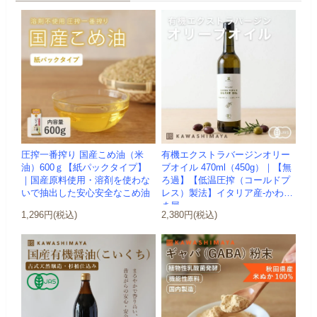
圧搾一番搾り 国産こめ油（米
有機エクストラバージンオリー
油）600ｇ【紙パックタイプ】
ブオイル 470ml（450g）｜【無
｜国産原料使用・溶剤を使わな
ろ過】【低温圧搾（コールドプ
いで抽出した安心安全なこめ油
レス）製法】イタリア産-かわし
ま屋-
1,296円(税込)
2,380円(税込)