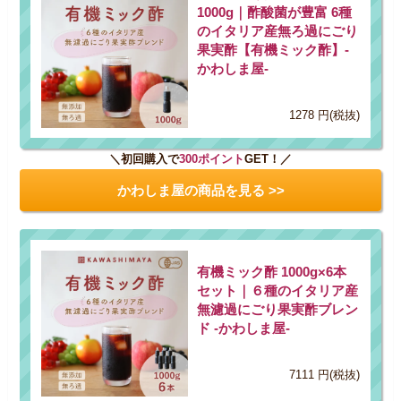
1000g｜酢酸菌が豊富 6種
のイタリア産無ろ過にごり
果実酢【有機ミック酢】-
かわしま屋-
1278 円(税抜)
＼初回購入で
300ポイント
GET！／
かわしま屋の商品を見る >>
有機ミック酢 1000g×6本
セット｜６種のイタリア産
無濾過にごり果実酢ブレン
ド -かわしま屋-
7111 円(税抜)