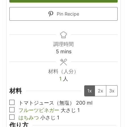
Pin Recipe
調理時間
minutes
5
mins
材料（人分）
1
人
材料
1x
2x
3x
▢
トマトジュース（無塩）
200
ml
▢
フルーツビネガー
大さじ
1
▢
はちみつ
小さじ
1
作り方