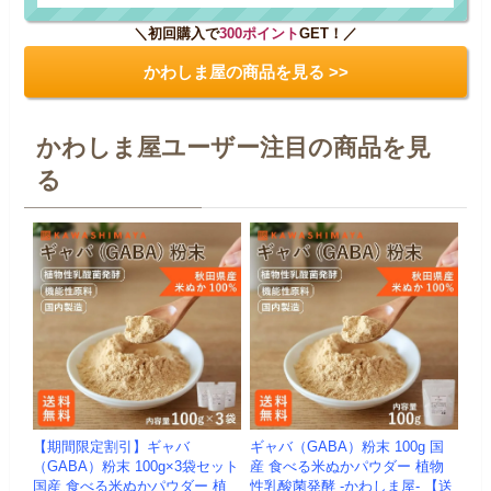
＼初回購入で
300ポイント
GET！／
かわしま屋の商品を見る >>
かわしま屋ユーザー注目の商品を見
る
【期間限定割引】ギャバ
ギャバ（GABA）粉末 100g 国
（GABA）粉末 100g×3袋セット
産 食べる米ぬかパウダー 植物
国産 食べる米ぬかパウダー 植
性乳酸菌発酵 -かわしま屋- 【送