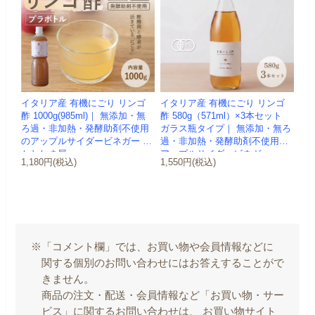
イタリア産 有機にごり リンゴ
イタリア産 有機にごり リンゴ
酢 1000g(985ml)｜ 無添加・無
酢 580g（571ml）×3本セット
ろ過・非加熱・発酵助剤不使用
ガラス瓶タイプ｜ 無添加・無ろ
のアップルサイダービネガー -
過・非加熱・発酵助剤不使用の
かわしま屋-
アップルサイダービネガー ...
1,180円(税込)
1,550円(税込)
※「コメント欄」では、お買い物や会員情報などに
関する個別のお問い合わせにはお答えすることがで
きません。
商品の注文・配送・会員情報など「お買い物・サー
ビス」に関するお問い合わせは、 お買い物サイト