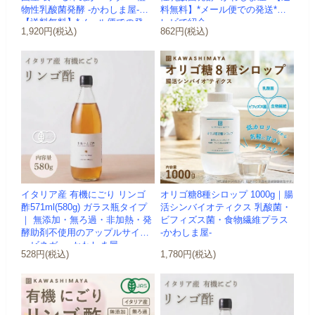
物性乳酸菌発酵 -かわしま屋-
料無料】*メール便での発送*テ
【送料無料】*メール便での発
レビで紹介
1,920円(税込)
862円(税込)
送...
イタリア産 有機にごり リンゴ
オリゴ糖8種シロップ 1000g｜腸
酢571ml(580g) ガラス瓶タイプ
活シンバイオティクス 乳酸菌・
｜ 無添加・無ろ過・非加熱・発
ビフィズス菌・食物繊維プラス
酵助剤不使用のアップルサイダ
-かわしま屋-
ービネガー -かわしま屋-
528円(税込)
1,780円(税込)