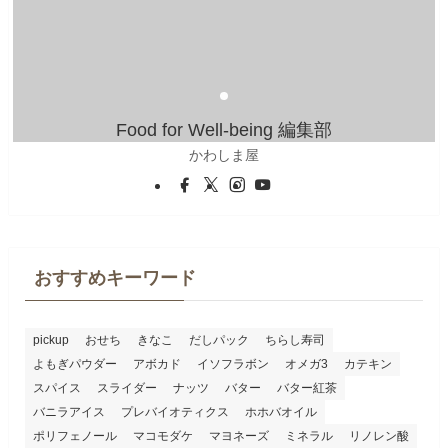
Food for Well-being 編集部
かわしま屋
おすすめキーワード
pickup
おせち
きなこ
だしパック
ちらし寿司
よもぎパウダー
アボカド
イソフラボン
オメガ3
カテキン
スパイス
スライダー
ナッツ
バター
バター紅茶
バニラアイス
プレバイオティクス
ホホバオイル
ポリフェノール
マコモダケ
マヨネーズ
ミネラル
リノレン酸