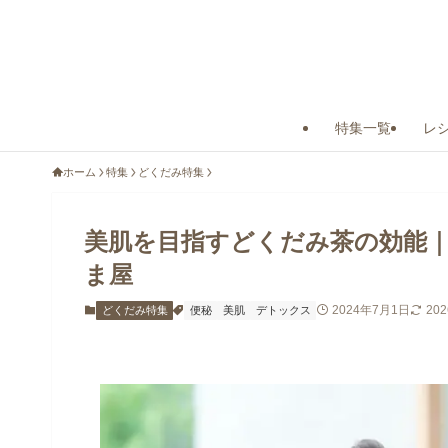
特集一覧
レ
ホーム
特集
どくだみ特集
美肌を目指すどくだみ茶の効能
ま屋
2024年7月1日
20
どくだみ特集
便秘
美肌
デトックス