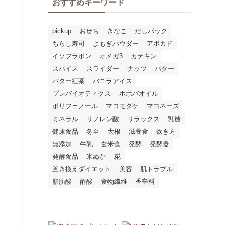
おすすめキーワード
pickup
おせち
きなこ
だしパック
ちらし寿司
よもぎパウダー
アボカド
イソフラボン
オメガ3
カテキン
スパイス
スライダー
ナッツ
バター
バター紅茶
バニラアイス
プレバイオティクス
ホホバオイル
ポリフェノール
マコモダケ
マヨネーズ
ミネラル
リノレン酸
リラックス
乳糖
健康食品
冬至
大根
滋養食
炊き方
無添加
牛乳
玄米食
発酵
発酵器
発酵食品
米ぬか
糀
置き換えダイエット
美容
肌トラブル
脂肪酸
酢酸
食物繊維
香辛料