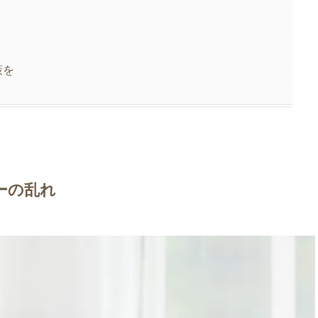
策を
ーの乱れ