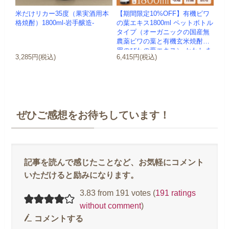
米だけリカー35度（果実酒用本
【期間限定10%OFF】有機ビワ
格焼酎）1800ml-岩手醸造-
の葉エキス1800ml ペットボトル
タイプ（オーガニックの国産無
農薬ビワの葉と有機玄米焼酎使
用のびわの葉エキス）-かわしま
3,285円(税込)
6,415円(税込)
屋-
ぜひご感想をお待ちしています！
3.83 from 191 votes (
191 ratings
without comment
)
コメントする