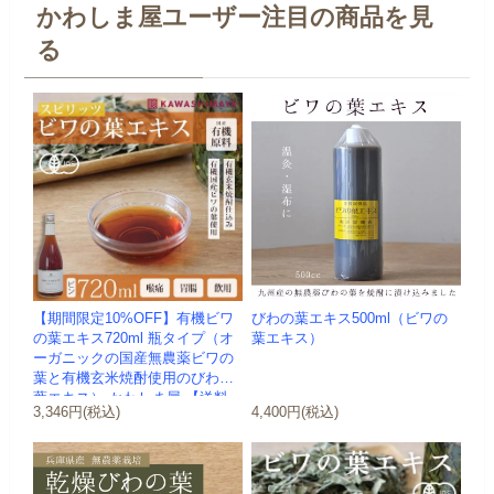
かわしま屋ユーザー注目の商品を見
る
【期間限定10%OFF】有機ビワ
びわの葉エキス500ml（ビワの
の葉エキス720ml 瓶タイプ（オ
葉エキス）
ーガニックの国産無農薬ビワの
葉と有機玄米焼酎使用のびわの
葉エキス）-かわしま屋-【送料
3,346円(税込)
4,400円(税込)
無...