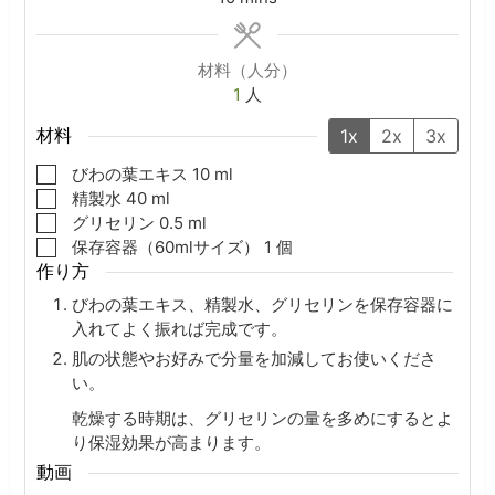
材料（人分）
1
人
材料
1x
2x
3x
▢
びわの葉エキス
10
ml
▢
精製水
40
ml
▢
グリセリン
0.5
ml
▢
保存容器（60mlサイズ）
1
個
作り方
びわの葉エキス、精製水、グリセリンを保存容器に
入れてよく振れば完成です。
肌の状態やお好みで分量を加減してお使いくださ
い。
乾燥する時期は、グリセリンの量を多めにするとよ
り保湿効果が高まります。
動画