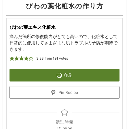
びわの葉化粧水の作り方
びわの葉エキス化粧水
痛んだ箇所の修復能力がとても高いので、化粧水として
日常的に使用してさまざまな肌トラブルの予防が期待で
きます。
3.83
from
191
votes
印刷
Pin Recipe
調理時間
minutes
10
mins