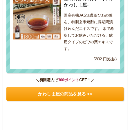
かわしま屋-
国産有機JAS無農薬びわの葉
を、特製玄米焼酎に長期間漬
け込んだエキスです。 水で希
釈してお飲みいただける、飲
用タイプのビワの葉エキスで
す。
5832 円(税抜)
＼初回購入で
300ポイント
GET！／
かわしま屋の商品を見る >>