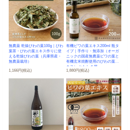
無農薬 乾燥びわの葉100g｜びわ
有機ビワの葉エキス200ml 瓶タ
葉茶・びわの葉エキス作りに使
イプ｜手作り・無添加（オーガ
える乾燥びわの葉（兵庫県産・
ニックの国産無農薬ビワの葉と
無農薬栽培）
有機玄米焼酎使用のびわの葉エ
キス）-かわしま屋-
1,166円(税込)
1,880円(税込)