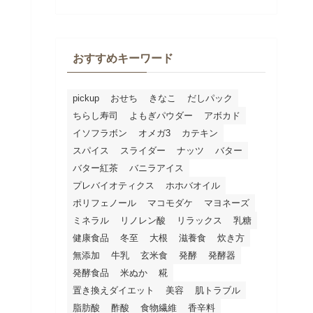
おすすめキーワード
pickup
おせち
きなこ
だしパック
ちらし寿司
よもぎパウダー
アボカド
イソフラボン
オメガ3
カテキン
スパイス
スライダー
ナッツ
バター
バター紅茶
バニラアイス
プレバイオティクス
ホホバオイル
ポリフェノール
マコモダケ
マヨネーズ
ミネラル
リノレン酸
リラックス
乳糖
健康食品
冬至
大根
滋養食
炊き方
無添加
牛乳
玄米食
発酵
発酵器
発酵食品
米ぬか
糀
置き換えダイエット
美容
肌トラブル
脂肪酸
酢酸
食物繊維
香辛料