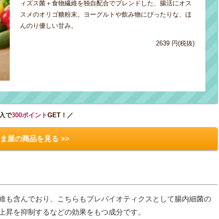
ィズス菌＋食物繊維を独自配合でブレンドした、腸活にオス
スメのオリゴ糖粉末。ヨーグルトや飲み物にぴったりな、ほ
んのり優しい甘み。
2639 円(税抜)
入で
300ポイント
GET！／
ま屋の商品を見る >>
維も含んでおり、こちらもプレバイオティクスとして腸内細菌の
上昇を抑制するなどの効果をもつ成分です。