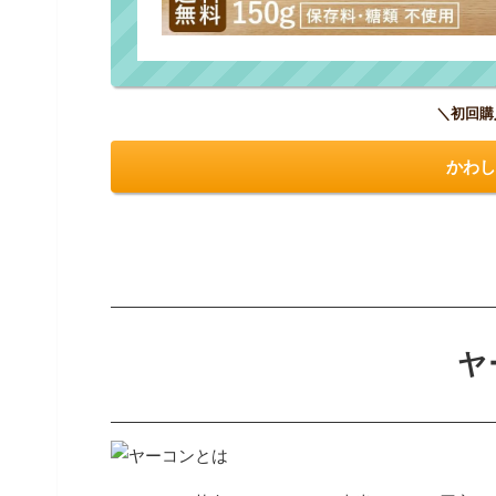
＼初回購
かわし
ヤ