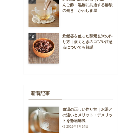
んご酢・黒酢に共通する酢酸
の働き｜かわしま屋
炊飯器を使った酵素玄米の作
り方｜炊くときのコツや注意
点についても解説
新着記事
白湯の正しい作り方｜お湯と
の違いとメリット・デメリッ
トを徹底解説
2026年7月24日