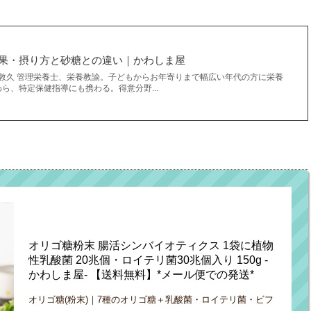
果・摂り方と砂糖との違い｜かわしま屋
山敦久 管理栄養士、栄養教諭。子どもからお年寄りまで幅広い年代の方に栄養
ら、特定保健指導にも携わる。得意分野...
オリゴ糖粉末 腸活シンバイオティクス 1袋に植物
性乳酸菌 20兆個・ロイテリ菌30兆個入り 150g -
かわしま屋- 【送料無料】*メール便での発送*
オリゴ糖(粉末)｜7種のオリゴ糖＋乳酸菌・ロイテリ菌・ビフ