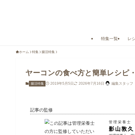
特集一覧
レ
ホーム
特集
腸活特集
ヤーコンの食べ方と簡単レシピ
2019年5月5日
2026年7月16日
編集スタッフ
腸活特集
記事の監修
管理栄養士
影山敦久