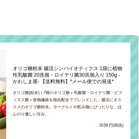
オリゴ糖粉末 腸活シンバイオティクス 1袋に植物
性乳酸菌 20兆個・ロイテリ菌30兆個入り 150g -
かわしま屋- 【送料無料】*メール便での発送*
オリゴ糖(粉末)｜7種のオリゴ糖＋乳酸菌・ロイテリ菌・ビフ
ィズス菌＋食物繊維を独自配合でブレンドした、腸活にオス
スメのオリゴ糖粉末。ヨーグルトや飲み物にぴったりな、ほ
んのり優しい甘み。
2639 円(税抜)