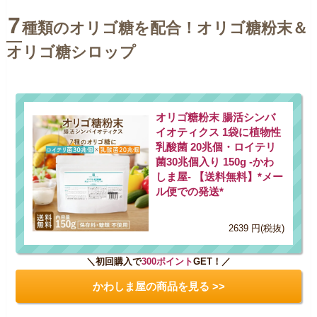
7
種類のオリゴ糖を配合！オリゴ糖粉末＆
オリゴ糖シロップ
オリゴ糖粉末 腸活シンバ
イオティクス 1袋に植物性
乳酸菌 20兆個・ロイテリ
菌30兆個入り 150g -かわ
しま屋- 【送料無料】*メー
ル便での発送*
2639 円(税抜)
＼初回購入で
300ポイント
GET！／
かわしま屋の商品を見る >>