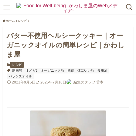
ホーム
レシピ
バター不使用ヘルシークッキー｜オー
ガニックオイルの簡単レシピ｜かわし
ま屋
レシピ
脂肪酸
オメガ3
オーガニック油
脂質
体にいい油
食用油
バランスオイル
2021年9月5日
2026年7月16日
編集スタッフ 菅本