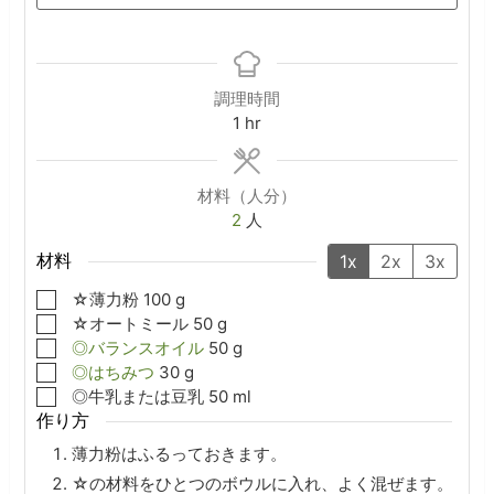
調理時間
hour
1
hr
材料（人分）
2
人
材料
1x
2x
3x
▢
☆薄力粉
100
g
▢
☆オートミール
50
g
▢
◎バランスオイル
50
g
▢
◎はちみつ
30
g
▢
◎牛乳または豆乳
50
ml
作り方
薄力粉はふるっておきます。
☆の材料をひとつのボウルに入れ、よく混ぜます。