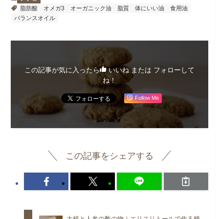
脂肪酸
オメガ3
オーガニック油
脂質
体にいい油
食用油
バランスオイル
この記事が気に入ったら
いいね または フォローして
ね！
Follow Me
この記事をシェアする
大根と人参の酢の物｜エリスリトールで作る糖