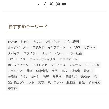
おすすめキーワード
pickup
おせち
きなこ
だしパック
ちらし寿司
よもぎパウダー
アボカド
イソフラボン
オメガ3
カテキン
スパイス
スライダー
ナッツ
バター
バター紅茶
バニラアイス
プレバイオティクス
ホホバオイル
ポリフェノール
マコモダケ
マヨネーズ
ミネラル
リノレン酸
リラックス
乳糖
健康食品
冬至
大根
滋養食
炊き方
無添加
牛乳
玄米食
発酵
発酵器
発酵食品
米ぬか
糀
置き換えダイエット
美容
肌トラブル
脂肪酸
酢酸
食物繊維
香辛料