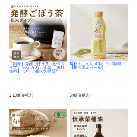
【国産】発酵ごぼう茶（粉末タ
毎日のこめ油 410g -三和油脂-
イプ） 90g -かわしま屋-【送料
【期間限定セール】
無料】 *メール便での発送*
2,138円(税込)
548円(税込)