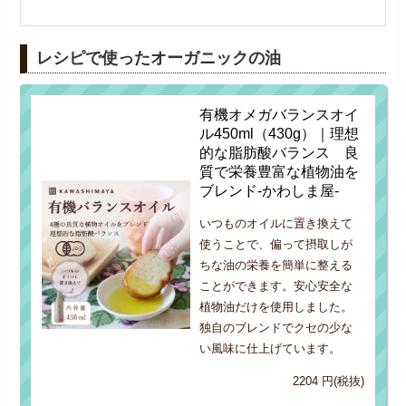
レシピで使ったオーガニックの油
有機オメガバランスオイ
ル450ml（430g）｜理想
的な脂肪酸バランス 良
質で栄養豊富な植物油を
ブレンド-かわしま屋-
いつものオイルに置き換えて
使うことで、偏って摂取しが
ちな油の栄養を簡単に整える
ことができます。安心安全な
植物油だけを使用しました。
独自のブレンドでクセの少な
い風味に仕上げています。
2204 円(税抜)