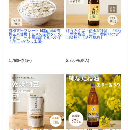
有機玄米フレーク 500g 国産有
ほうろく屋「伝承菜種油」 460g
機玄米使用｜玄米の栄養をその
｜薪火焙煎・圧搾一番搾りの食
ままに、完全無添加で食べやす
用菜種油【送料無料】
く加工 -かわしま屋-
1,760円(税込)
2,750円(税込)