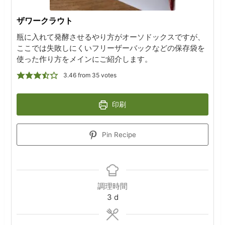
ザワークラウト
瓶に入れて発酵させるやり方がオーソドックスですが、
ここでは失敗しにくいフリーザーバックなどの保存袋を
使った作り方をメインにご紹介します。
3.46
from
35
votes
印刷
Pin Recipe
調理時間
days
3
d