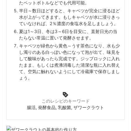
たペットボトルなどでも代用可能。
半日～数日ほどすると、キャベツが完全に浸るほど
水が上がってきます。もしキャベツが水に浸りきっ
ていなければ、2％濃度の食塩水を足しましょう。
夏は1～3日、冬は3～6日を目安に、直射日光の当
たらない常温に置いて発酵させます。
キャベツが緑色から黄色～うす茶色になり、水も少
し濁りのある白っぽい色になって泡が出て、味見を
して酸味があったら完成です。ジップロックに入れ
たまま、もしくは煮沸消毒した清潔な瓶に入れ替え
て、空気に触れないようにして冷蔵庫で保存しまし
ょう。
このレシピのキーワード
腸活, 発酵食品, 乳酸菌, ザワークラウト