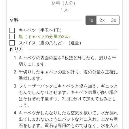
材料（人分）
1
人
材料
1x
2x
3x
▢
キャベツ（半玉〜1玉）
▢
塩（キャベツの分量の2%）
▢
スパイス（鷹の爪など）（適量）
作り方
キャベツの表面の葉を2枚ほど外したら、残りを千
切りにします。
千切りしたキャベツの量を計り、塩の分量を正確に
準備します。
フリーザーバックにキャベツと塩を加え、ギュッと
もんでしんなりさせます。キャベツの量が多い場合
はそれぞれ半量ずつ、2回に分けて加えてもみまし
ょう。
キャベツがしんなりしたら空気を抜いて、水が漏れ
出てしまわないようにパッドなどに入れ、上から重
石をします。重石は専用のものではなく、水を入れ