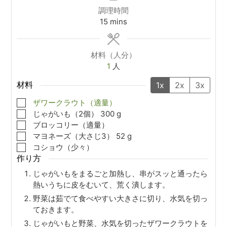
調理時間
minutes
15
mins
材料（人分）
1
人
材料
1x
2x
3x
▢
ザワークラウト（適量）
▢
じゃがいも（2個）
300
g
▢
ブロッコリー（適量）
▢
マヨネーズ（大さじ3）
52
g
▢
コショウ（少々）
作り方
じゃがいもをまるごと加熱し、串がスッと通ったら
熱いうちに皮をむいて、荒く潰します。
野菜は茹でて食べやすい大きさに切り、水気を切っ
ておきます。
じゃがいもと野菜、水気を切ったザワークラウトを