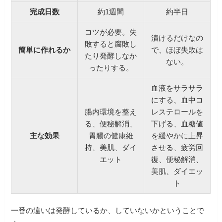
完成日数
約1週間
約半日
コツが必要。失
漬けるだけなの
敗すると腐敗し
簡単に作れるか
で、ほぼ失敗は
たり発酵しなか
ない。
ったりする。
血液をサラサラ
にする、血中コ
腸内環境を整え
レステロールを
る、便秘解消、
下げる、血糖値
主な効果
胃腸の健康維
を緩やかに上昇
持、美肌、ダイ
させる、疲労回
エット
復、便秘解消、
美肌、ダイエッ
ト
一番の違いは発酵しているか、していないかということで