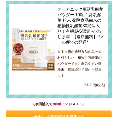
オーガニック腸活乳酸菌
パウダー 100g 1袋 乳酸
菌 粉末 発酵食品由来の
植物性乳酸菌30兆個入
り！有機JAS認定 -かわ
しま屋- 【送料無料】 *メ
ール便での発送*
日本古来の発酵食品のみを原
材料とした、植物性乳酸菌の
パウダーです。飲みやすい微
粉末。毎日続けて腸から健康
に！
3317 円(税抜)
＼初回購入で
300ポイント
GET！／
かわしま屋の商品を見る >>