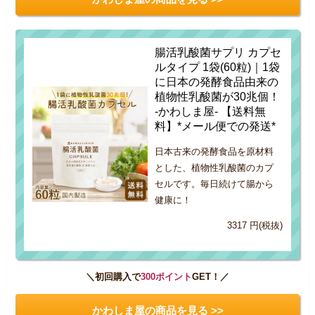
腸活乳酸菌サプリ カプセ
ルタイプ 1袋(60粒)｜1袋
に日本の発酵食品由来の
植物性乳酸菌が30兆個！
-かわしま屋- 【送料無
料】*メール便での発送*
日本古来の発酵食品を原材料
とした、植物性乳酸菌のカプ
セルです。毎日続けて腸から
健康に！
3317 円(税抜)
＼初回購入で
300ポイント
GET！／
かわしま屋の商品を見る >>